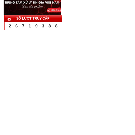
SỐ LƯỢT TRUY CẬP
2
6
7
1
9
3
8
8