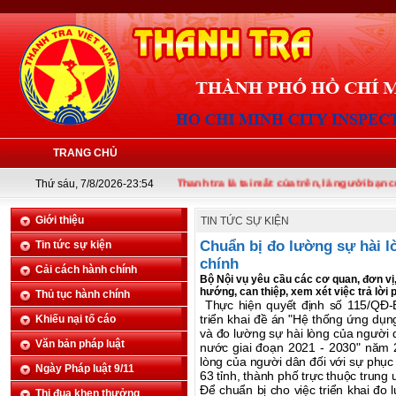
TRANG CHỦ
Thứ sáu, 7/8/2026-23:54
Thanh tra là tai mắt của trên, là người bạn của 
Giới thiệu
TIN TỨC SỰ KIỆN
Chuẩn bị đo lường sự hài l
Tin tức sự kiện
chính
Cải cách hành chính
Bộ Nội vụ yêu cầu các cơ quan, đơn vị
hướng, can thiệp, xem xét việc trả lời
Thủ tục hành chính
Thực hiện quyết định số 115/QĐ
triển khai đề án "Hệ thống ứng dụn
Khiếu nại tố cáo
và đo lường sự hài lòng của người 
Văn bản pháp luật
nước giai đoạn 2021 - 2030" năm 2
lòng của người dân đối với sự phụ
Ngày Pháp luật 9/11
63 tỉnh, thành phố trực thuộc trung
Để chuẩn bị cho việc triển khai đo
Thi đua khen thưởng