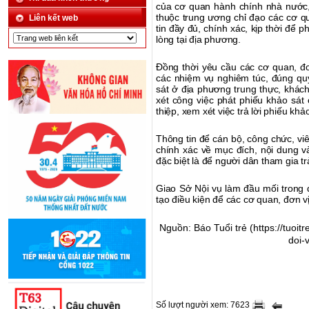
của cơ quan hành chính nhà nước,
thuộc trung ương chỉ đạo các cơ q
Liên kết web
tin đầy đủ, chính xác, kịp thời để
lòng tại địa phương.
Đồng thời yêu cầu các cơ quan, đơ
các nhiệm vụ nghiêm túc, đúng q
sát ở địa phương trung thực, khách
xét công việc phát phiếu khảo sát 
thiệp, xem xét việc trả lời phiếu kh
Thông tin để cán bộ, công chức, vi
chính xác về mục đích, nội dung và
đặc biệt là để người dân tham gia tr
Giao Sở Nội vụ làm đầu mối trong qu
tạo điều kiện để các cơ quan, đơn v
Nguồn: Báo Tuổi trẻ (
https://tuoi
doi-
Số lượt người xem: 7623