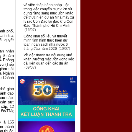
■
về việc chấp hành pháp luật
trong việc chuyển mục đích sử
dụng rừng sang mục đích khác
để thực niện dự án Nhà máy xứ
lý rác Côn Đảo tại đặc khu Côn
Đảo, Thành phố Hồ Chí Minh
(16/07)
ành phố,
anh tra,
■
Công khai số liệu và thuyết
ải quyết
minh tình hình thực hiện dự
toán ngân sách nhà nước 6
tháng đầu năm 2026
(10/07)
ban nhân
■
Về việc thanh tra nội dung khó
g 9 năm
khăn, vướng mắc, tồn đọng kéo
04 Phòng
dài liên quan đến các dự án
vụ (Tiếp
(09/07)
giám sát
ủa Ngành
do Chánh
phố giao
Lãnh đạo
cao cấp:
 cán sự:
 cấp, 12
0 ĐVTN);
 là 165
àn thành
an thuộc