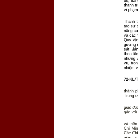
bộ, đản
thanh t
vi phạm
Thanh t
tạo sự 
nâng ca
và các 
Quy đị
gương c
sát, đá
theo tấ
những đ
vụ, tro
nhiệm v
72-KL/T
Thực h
thành p
Trung ư
giáo dụ
gắn với
và triển
Chí Min
Các Chi
giáo Tr