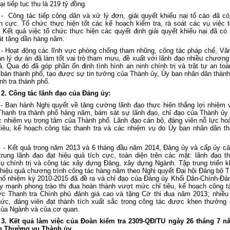
ại tiếp tục thu là 219 tỷ đồng.
- Công tác tiếp công dân và xử lý đơn, giải quyết khiếu nại tố cáo đã c
ch cực. Tổ chức thực hiện tốt các kế hoạch kiểm tra, rà soát các vụ việc 
. Kết quả việc tổ chức thực hiện các quyết định giải quyết khiếu nại đã có 
ật tăng dần hàng năm.
- Hoạt động các lĩnh vực phòng chống tham nhũng, công tác pháp chế, Vă
n lý dự án đã làm tốt vai trò tham mưu, đề xuất với lãnh đạo nhiều chương 
ả. Qua đó đã góp phần ổn định tình hình an ninh chính trị và trật tự an toà
a bàn thành phố,
tạo được sự tin tưởng của Thành ủy, Ủy ban nhân dân thành
nh tra thành phố.
2. Công tác lãnh đạo của Đảng ủy:
- Ban hành Nghị quyết về tăng cường lãnh đạo thực hiện thắng lợi nhiệm 
 Thanh tra thành phố hàng năm, bám sát sự lãnh đạo, chỉ đạo của Thành ủy
c nhiệm vụ trọng tâm của Thành phố. Lãnh đạo cán bộ, đảng viên nỗ lực ho
 tiêu, kế hoạch công tác thanh tra và các nhiệm vụ do Ủy ban nhân dân t
- Kết quả trong năm 2013 và 6 tháng đầu năm 2014, Đảng ủy và cấp ủy cá
trung lãnh đạo đạt hiệu quả tích cực, toàn diện trên các mặt: lãnh đạo t
ụ chính trị và công tác xây dựng Đảng, xây dựng Ngành. Tập trung triển k
 hiệu quả chương trình công tác hàng năm theo Nghị quyết Đại hội Đảng bộ T
hố nhiệm kỳ 2010-2015 đã đề ra và chỉ đạo của Đảng ủy Khối Dân-Chính-Đả
y mạnh phong trào thi đua hoàn thành vượt mức chỉ tiêu, kế hoạch công t
ợc Thanh tra Chính phủ đánh giá cao và tặng Cờ thi đua năm 2013; nhiều
ức, đảng viên đạt thành tích xuất sắc trong công tác được khen thưởng
ủa Ngành và của cơ quan.
3. Kết quả làm việc của Đoàn kiểm tra 2309-QĐ/TU ngày 26 tháng 7 n
n Thường vụ Thành ủy.