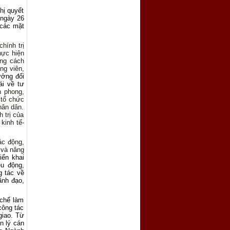
hị quyết
 ngày 26
 các mặt
hính trị
hực hiện
ng cách
ng viên,
ưởng đối
ái về tư
n phong,
 tổ chức
hân dân.
 trị của
kinh tế-
ác động,
 và nâng
riển khai
ều động,
g tác về
ãnh đạo,
 chế làm
công tác
giao. Từ
n lý cán