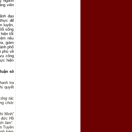
ng Ngành
ảng viên
Lãnh đạo
 thực để
n luyện,
lối sống
hiện tốt
iệm nêu
ra, giám
hành phố
h phủ về
 vụ công
hực hiện
 luận số
anh tra
hị quyết
công tác
ông chức
hí Minh
”
o đức Hồ
ới làm”.
an Tuyên
hành kèm