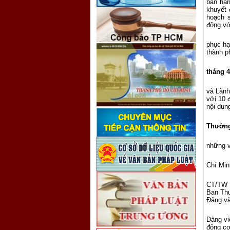
ban hàn
khuyết 
hoạch s
động vớ
phục hạ
thành p
tháng 
và Lãnh
với 10 
nội dun
Thường
những v
Chí Min
CT/TW c
Ban Thư
Đảng và
Đảng vi
động cơ