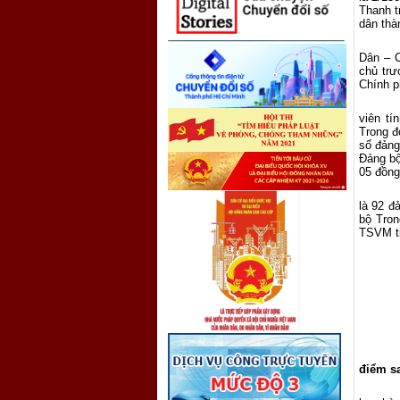
Thanh t
dân thà
Dân – C
chủ trư
Chính p
viên tí
Trong đ
số đảng
Đảng bộ
05 đồng
là 92 đ
bộ Tron
TSVM ti
điểm s