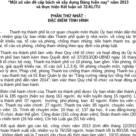
“Một số vấn đề cấp bách về xây dựng Đảng hiện nay” năm 2013
và thực hiện Kết luận số 72-KL/TU
PHẦN THỨ NHẤT :
ĐẶC ĐIỂM TÌNH HÌNH
-
Thanh tra thành phố là cơ quan chuyên môn thuộc Ủy ban nhân dân th
h nhiệm giúp Ủy ban nhân dân Thành phố quản lý nhà nước về công tác th
yết khiếu nại, tố cáo và phòng, chống tham nhũng; tiến hành thanh tra, gi
ại, tố cáo và phòng, chống tham nhũng theo quy định của pháp luật.
Thanh tra thành phố làm việc theo Quy chế tổ chức và hoạt động do Ủy 
ành phố ban hành kèm theo Quyết định số 37/2013/QĐ-UBND ngày 16 thán
ề tổ chức bộ máy, Thanh tra thành phố có 10 phòng, ban gồm: Văn phòng, 
ra, giải quyết khiếu nại, tố cáo (số 1,2,3,4), 04 phòng chuyên môn, nghiệp 
xử lý đơn, Pháp chế, phòng Thanh tra chống tham nhũng, phòng Thanh tra 
ý sau thanh tra) và 01 Ban Quản lý dự án “Tăng cường năng lực tổng thể c
ra thành phố đến năm
2014”
; làm việc theo Quy chế tổ chức và hoạt động 
ra thành phố ban hành.
Biên chế hành chính của Thanh tra thành phố được Ủy ban nhân dân thành 
4 là 185 người (hiện sử dụng 161 người, dự kiến tuyển dụng 15 người); 
ra thành phố: 07 người; trưởng, phó phòng, ban: 42 người; Kiểm tra viên 
i; Thanh tra viên chính: 27 người; Thanh tra viên: 85 người; chuyên viên;
n viên: 15. Trình độ chuyên môn: 10 thạc sĩ, 137 đại học, 4 cao đẳng-trung
ổ chức đoàn thể gồm: Công đoàn (161 công đoàn viên); Đoàn thanh niên (3
chiến binh (16 hội viên); Chi hội Luật gia (51 hội viên).
Kết quả đánh giá cán bộ, công chức năm 2013 (tính đến tháng 12/2013
hoàn thành xuất sắc nhiệm vụ là 76/158 người; hoàn thành tốt là 80/158; ho
8; không đánh giá là 7 người (do chưa đủ thời gian làm việc). 10/10 phòng, b