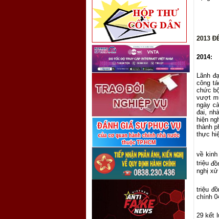
2013 Đ
2014:
Lãnh đạ
công t
chức bộ
vượt mứ
ngày cà
đai, nh
hiện ng
thành p
thực hi
về kinh
triệu
đồ
nghị xử
triệu đ
chính 0
29 kết 