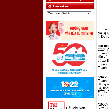
Liên kết web
có trác
giải qu
khiếu n
dân th
2013. V
Thanh t
dân và 
và xử l
Thanh t
Thanh t
năm 201
Thanh t
01 ngườ
34, nhâ
PTTH. T
Hội Cựu 
CBCC): 
là 2/15