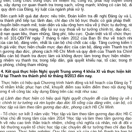
g viên, công chức trong thực thi nhiệm vụ, công vụ; phát huy truyền thố
ra, xây dựng cơ quan thanh tra trong sạch, vững mạnh; không có cán bộ, đ
 quy định của Đảng, kỷ luật của ngành phải xử lý.
Bên cạnh kết quả đạt được nêu trên, Đoàn kiểm tra đề nghị Đảng ủy và 
ra thành phố tiếp tục lãnh đạo, chỉ đạo chi bộ trực thuộc có giải pháp thiết
chuyển biến mạnh mẽ, toàn diện và sâu rộng hơn nữa về ý thức tu dưỡng, rè
o đạo đức cách mạng, đẩy lùi sự suy thoái về tư tưởng chính trị, đạo đức, 
tệ nạn quan liêu, tham nhũng, lãng phí, tiêu cực. Quán triệt và tổ chức thực 
nh số 101-QĐ/TW ngày 7 tháng 6 năm 2012 của Ban Bí thư về trách nh
ủa cán bộ, đảng viên, nhất là cán bộ chủ chốt các cấp. Tăng cường kiểm t
nh giá việc thực hiện chuẩn mực đạo đức của cán bộ, đảng viên Thanh tra t
m gương đạo đức, phong cách Hồ Chí Minh và quy định của Thanh tra Chín
iều cán bộ thanh tra được làm và không được làm trong thực hiện nhiệm
ng nhiệm vụ thanh tra; trong tiếp dân, giải quyết khiếu nại, tố cáo; trong t
ụ phòng, chống tham nhũng.
4. Kết quả thực hiện Nghị quyết Trung ương 4 khóa XI và thực hiện kết
U tại Thanh tra thành phố từ tháng 8/2013 đến nay.
iện có hiệu quả Chương trình hành động và kế hoạch của Đảng ủy Th
hố nhằm khắc phục hạn chế, khuyết điểm sau kiểm điểm theo nội dung Ng
ơng 4 về công tác xây dựng Đảng trên các mặt như sau:
a) Lãnh đạo thực hiện có hiệu quả Nghị quyết chuyên đề của Đảng ủy về 
c chính trị tư tưởng và rèn luyện đạo đức lối sống của đảng viên, cán bộ, c
 học tập và làm theo tấm gương đạo đức, phong cách Hồ Chí Minh.
- T
ổ chức sơ kết 3 năm việc “
Học tập và làm theo tấm gương đạo đức Hồ C
 khai c
hủ đề trọng tâm của năm 2014 “Học tập và làm theo tấm gương đạ
h về nêu cao tinh thần trách nhiệm, chống chủ nghĩa cá nhân, nói đi đôi v
 bộ thường xuyên tổ chức học tập các chuyên đề tư tưởng theo chỉ đạo B
ung ương. Thực hiện nghiêm: Quy tắc ứng xử của cán bộ thanh tra ban 