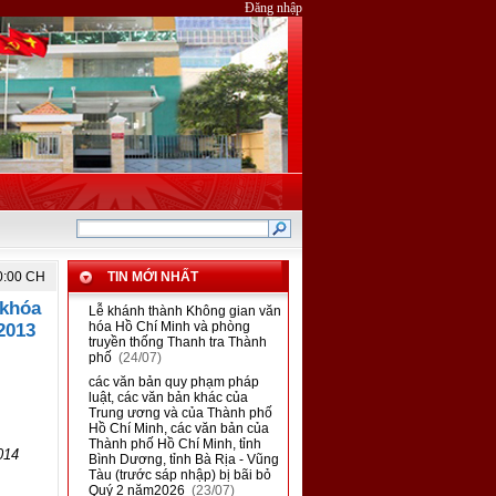
Đăng nhập
0:00 CH
TIN MỚI NHẤT
 khóa
■
Lễ khánh thành Không gian văn
hóa Hồ Chí Minh và phòng
2013
truyền thống Thanh tra Thành
phố
(24/07)
■
các văn bản quy phạm pháp
luật, các văn bản khác của
Trung ương và của Thành phố
Hồ Chí Minh, các văn bản của
Thành phố Hồ Chí Minh, tỉnh
014
Bình Dương, tỉnh Bà Rịa - Vũng
Tàu (trước sáp nhập) bị bãi bỏ
Quý 2 năm2026
(23/07)