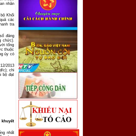
ban nhân
 bộ Khối
 quả các
hanh tra
 số đảng
g chức).
với tổng
ực thuộc
ng ủy có
 12/2013
/c); chi
i bộ đạt
 khuyết
ống nhất