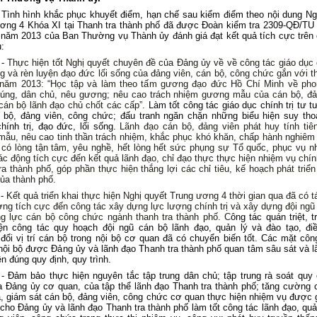
Tình hình khắc phục khuyết điểm, hạn chế sau kiểm điểm theo nội dung Ng
ơng 4 Khóa XI tại Thanh tra thành phố đã được Đoàn kiểm tra 2309-QĐ/TU
 năm 2013 của Ban Thường vụ Thành ủy đánh giá đạt kết quả tích cực trên
:
-
Thực hiện tốt Nghị quyết chuyên đề của Đảng ủy về về công tác giáo dục c
g và rèn luyện đạo đức lối sống của đảng viên, cán bộ, công chức gắn với t
 năm 2013: “Học tập và làm theo tấm gương đạo đức Hồ Chí Minh về pho
úng, dân chủ, nêu gương; nêu cao trách nhiệm gương mẫu của cán bộ, đả
 cán bộ lãnh đạo chủ chốt các cấp”.
Làm tốt công tác giáo dục chính trị tư t
 bộ, đảng
viên, công chức; đấu tranh ngăn chặn những biểu hiện suy tho
hính trị, đạo đức, lối sống
.
L
ãnh đạo cán bộ, đảng viên phát huy tính tiê
ẫu, nêu cao tinh thần trách nhiệm, khắc phục khó khăn, chấp hành nghiêm
, có lòng tận tâm, yêu nghề, hết lòng hết sức phụng sự Tổ quốc, phục vụ n
ác động tích cực đến kết quả lãnh đạo, chỉ đạo thực thực hiện nhiệm vụ chính
ra thành phố, góp phần thực hiện thắng lợi các chỉ tiêu, kế hoạch phát triển 
của thành phố.
-
Kết quả triển khai thực hiện Nghị quyết Trung ương 4 thời gian qua đã có t
ng tích cực đến công tác xây dựng lực lượng chính trị và xây dựng đội ngũ
g lực cán bộ công chức ngành thanh tra thành phố. C
ông tác
quán triệt, t
iện công tác quy hoạch
đội ngũ cán bộ lãnh đạo, quản lý
và đào tạo, đi
đổi vị trí cán bộ trong nội bộ cơ quan
đã có chuyển biến tốt. Các mặt côn
nội bộ được Đảng ủy và lãnh đạo Thanh tra thành phố quan tâm sâu sát và l
n đúng quy định, quy trình.
- Đảm bảo thực hiện nguyên tắc tập trung dân chủ; tập trung rà soát quy
a Đảng ủy cơ quan, của tập thể lãnh đạo Thanh tra thành phố; tăng cường 
a, giám sát cán bộ, đảng viên, công chức cơ quan thực hiện nhiệm vụ được 
 cho Đảng ủy và lãnh đạo Thanh tra thành phố làm tốt công tác lãnh đạo, quả