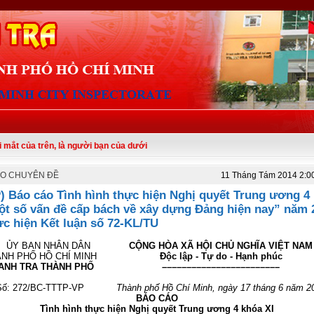
, là người bạn của dưới
ÁO CHUYÊN ĐỀ
11 Tháng Tám 2014 2:0
) Báo cáo Tình hình thực hiện Nghị quyết Trung ương 4
ột số vấn đề cấp bách về xây dựng Đảng hiện nay” năm 
ực hiện Kết luận số 72-KL/TU
Y BAN NHÂN DÂN
CỘNG HÒA XÃ HỘI CHỦ NGHĨA VIỆT
NAM
NH PHỐ HỒ CHÍ MINH
Độc lập - Tự do - Hạnh phúc
ANH TRA THÀNH PHỐ
––––––––––––––––––––––––
Số: 272/BC-TTTP-VP
Thành phố Hồ Chí Minh, ngày 17 tháng 6 năm 2
BÁO CÁO
Tình hình thực hiện Nghị quyết Trung ương 4 khóa XI