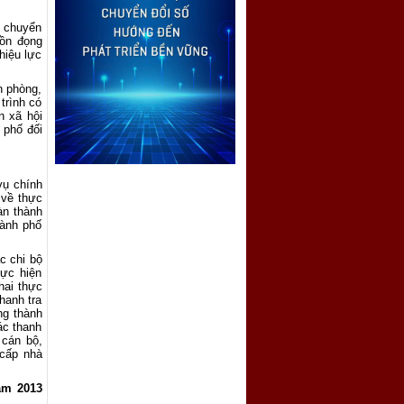
ó chuyển
tồn đọng
hiệu lực
n phòng,
trình có
n xã hội
 phố đối
vụ chính
 về thực
àn thành
hành phố
c chi bộ
hực hiện
hai thực
hanh tra
ng thành
ác thanh
 cán bộ,
 cấp nhà
ăm 2013