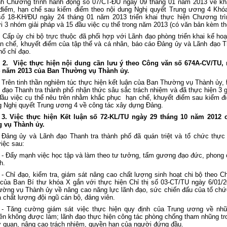
h Chương trình hành động số 07/CT-ĐU ngày 09 tháng 01 năm 2013 về k
điểm, hạn chế sau kiểm điểm theo nội dung Nghị quyết Trung ương 4 Khó
ố 18-KH/ĐU ngày 24 tháng 01 năm 2013 triển khai thực hiện Chương tr
i 3 nhóm giải pháp và 15 đầu việc cụ thể trong năm 2013 (có văn bản kèm th
Cấp ủy chi bộ trực thuộc đã phối hợp với Lãnh đạo phòng triển khai kế ho
n chế, khuyết điểm của tập thể và cá nhân, báo cáo Đảng ủy và Lãnh đạo T
hố chỉ đạo.
2.
Việc thực hiện nội dung cần lưu ý theo Công văn số 674A-CV/TU, 
4 năm 2013 của Ban Thường vụ Thành ủy.
Trên tinh thần nghiêm túc thực hiện kết luận của Ban Thường vụ Thành ủy,
 đạo Thanh tra thành phố nhận thức sâu sắc trách nhiệm và đã thực hiện 3 g
đầu việc cụ thể nêu trên nhằm khắc phục hạn chế, khuyết điểm sau kiểm đ
g Nghị quyết Trung ương 4 về công tác xây dựng Đảng.
3. Việc thực hiện Kết luận số 72-KL/TU ngày 29 tháng 10 năm 2012 
 vụ Thành ủy.
Đảng ủy và Lãnh đạo Thanh tra thành phố đã quán triệt và tổ chức thực 
iệc sau:
- Đẩy mạnh việc học tập và làm theo tư tưởng, tấm gương đạo đức, phong
h.
- Chỉ đạo, kiểm tra, giám sát nâng cao chất lượng sinh hoạt chi bộ theo Chỉ
ủa Ban Bí thư khóa X gắn với thực hiện Chỉ thị số 03-CT/TU ngày 6/01/
ờng vụ Thành ủy về nâng cao năng lực lãnh đạo, sức chiến đấu của tổ ch
 chất lượng đội ngũ cán bộ, đảng viên.
- Tăng cường giám sát việc thực hiện quy định của Trung ương về nhữ
ên không được làm; lãnh đạo thực hiện công tác phòng chống tham nhũng tr
 quan, nâng cao trách nhiệm, quyền hạn của người đứng đầu.