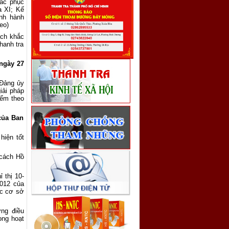
hắc phục
a XI; Kế
ình hành
eo)
ạch khắc
hanh tra
ngày 27
 Đảng ủy
iải pháp
iểm theo
của Ban
hiện tốt
 cách Hồ
 thị 10-
2012 của
ức cơ sở
ng điều
ong hoạt