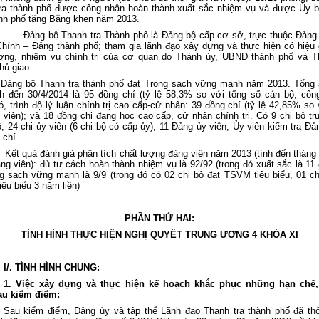
ra thành phố được công nhận hoàn thành xuất sắc nhiệm vụ và được Ủy 
nh phố tặng Bằng khen năm 2013.
-
Đảng bộ Thanh tra Thành phố là Đảng bộ cấp cơ sở, trực thuộc Đảng
hính – Đảng thành phố; tham gia lãnh đạo xây dựng và thực hiện có hiệu
ơng, nhiệm vụ chính trị của cơ quan do Thành ủy, UBND thành phố và T
hủ giao.
Đảng bộ Thanh tra thành phố đạt Trong sạch vững mạnh năm 2013. Tổng
nh đến 30/4/2014 là 95 đồng chí (tỷ lệ 58,3% so với tổng số cán bộ, côn
ó, trình độ lý luận chính trị cao cấp-cử nhân: 39 đồng chí (tỷ lệ 42,85% so 
 viên); và 18 đồng chi đang học cao cấp, cử nhân chính trị. Có 9 chi bộ tr
, 24 chi ủy viên (6 chi bộ có cấp ủy); 11 Đảng ủy viên; Ủy viên kiểm tra Đả
 chí.
Kết quả đánh giá phân tích chất lượng đảng viên năm 2013 (tính đến tháng
ảng viên): đủ tư cách hoàn thành nhiệm vụ là 92/92 (trong đó xuất sắc là 11 đ
g sạch vững mạnh là 9/9 (trong đó có 02 chi bộ đạt TSVM tiêu biểu, 01 ch
êu biểu 3 năm liền)
PHẦN THỨ HAI:
TÌNH HÌNH THỰC HIỆN NGHỊ QUYẾT TRUNG ƯƠNG 4 KHÓA XI
I/. TÌNH HÌNH CHUNG:
1. Việc xây dựng và thực hiện kế hoạch khắc phục những hạn chế,
au kiểm điểm:
Sau kiểm điểm, Đảng ủy và tập thể Lãnh đạo Thanh tra thành phố đã th