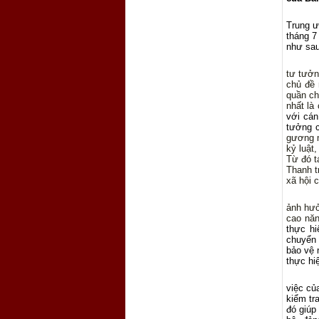
Trung ư
tháng 7
như sau
tư tưởn
chủ đề
quần ch
nhất là
với cán
tưởng c
gương m
kỷ luật
Từ đó t
Thanh t
xã hội 
ảnh hưở
cao năn
thực h
chuyển 
bảo vệ 
thực hiệ
việc củ
kiểm tr
đó giúp