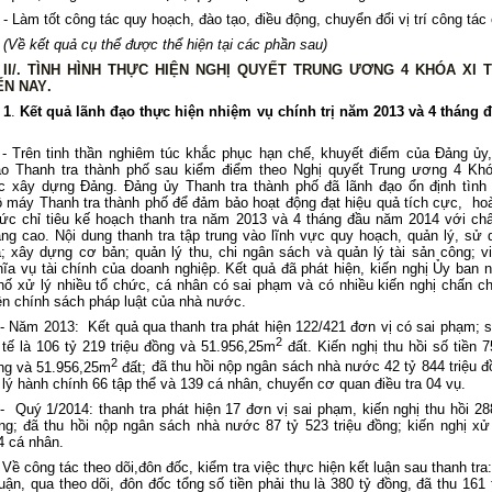
- Làm tốt công tác quy hoạch, đào tạo, điều động, chuyển đổi vị trí công tác
(Về kết quả cụ thể được thể hiện tại các phần sau)
II/. TÌNH HÌNH THỰC HIỆN NGHỊ QUYẾT TRUNG ƯƠNG 4 KHÓA XI 
ẾN NAY
.
1
.
Kết quả lãnh đạo thực hiện nhiệm vụ chính trị năm 2013 và
4
tháng 
-
Trên tinh thần nghiêm túc khắc phục hạn chế, khuyết điểm của Đảng ủy,
o Thanh tra thành phố sau kiểm điểm theo Nghị quyết Trung ương 4 Kh
ác xây dựng Đảng.
Đảng ủy Thanh tra thành phố đã lãnh đạo ổn định tình 
 máy Thanh tra thành phố để đảm bảo hoạt động đạt hiệu quả tích cực, ho
c chỉ tiêu kế hoạch thanh tra năm 2013 và 4 tháng đầu năm 2014 với ch
ng cao. Nội dung thanh tra tập trung vào lĩnh vực quy hoạch, quản lý, sử 
à; xây dựng cơ bản; quản lý thu, chi ngân sách và quản lý tài sản công; v
hĩa vụ tài chính của doanh nghiệp. Kết quả đã phát hiện, kiến nghị Ủy ban 
hố xử lý nhiều tổ chức, cá nhân có sai phạm và có nhiều kiến nghị chấn ch
ện chính sách pháp luật của nhà nước.
- Năm 2013: Kết quả qua thanh tra phát hiện 122/421 đơn vị có sai phạm; 
2
 tế là 106 tỷ 219 triệu đồng và 51.956,25m
đất. K
iến nghị thu hồi số tiền 7
2
ng và 51.956,25m
đất;
đã thu hồi nộp ngân sách nhà nước 42 tỷ 844 triệu đ
 lý hành chính 66 tập thể và 139 cá nhân, chuyển cơ quan điều tra 04 vụ.
- Quý 1/2014: thanh tra phát hiện 17 đơn vị sai phạm, kiến nghị thu hồi 28
ồng; đã thu hồi nộp ngân sách nhà nước 87 tỷ 523 triệu đồng; kiến nghị xử
4 cá nhân.
Về công tác theo dõi,đôn đốc, kiểm tra việc thực hiện kết luận sau thanh tra
luận, qua theo dõi, đôn đốc tổng số tiền phải thu là 380 tỷ đồng, đã thu 161 