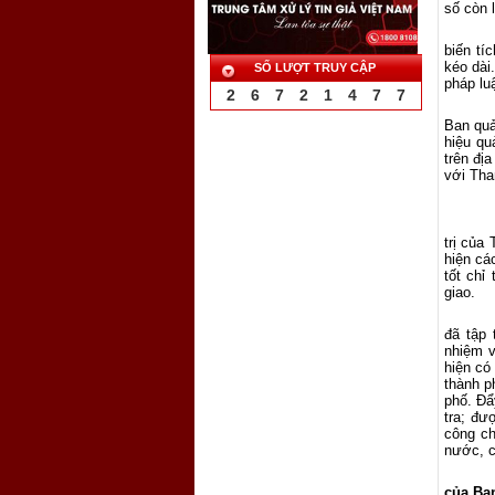
số còn l
biến tí
kéo dài
SỐ LƯỢT TRUY CẬP
pháp lu
2
6
7
2
1
4
7
7
Ban quả
hiệu qu
trên đị
với Tha
trị của
hiện cá
tốt chỉ
giao.
đã tập 
nhiệm v
hiện có
thành p
phố. Đẩ
tra; đư
công ch
nước, c
của Ba