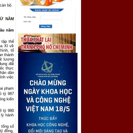
 cán bộ.
TỪ NĂM
đầu năm
 tập thể
óa XI về
hình, tổ
àn thành
ất lượng
dụng đất
iệc thực
nhân dân
ỉnh việc
sai phạm
5 tỷ
987
ồng
kiến
8 tỷ 980
 lý hành
: tổng số
tỷ đồng,