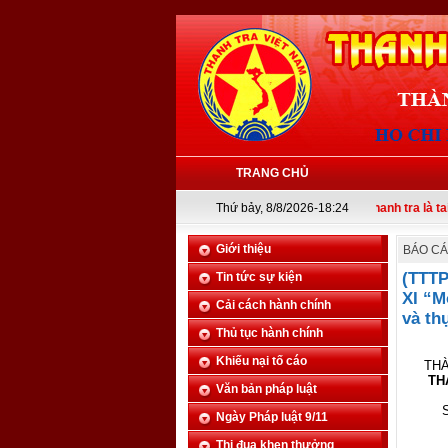
TRANG CHỦ
Thứ bảy, 8/8/2026-18:24
Thanh tra là tai mắt của trên
Giới thiệu
BÁO C
(TTTP
Tin tức sự kiện
XI “M
Cải cách hành chính
và th
Thủ tục hành chính
Ủ
Khiếu nại tố cáo
THÀ
TH
Văn bản pháp luật
Ngày Pháp luật 9/11
Thi đua khen thưởng