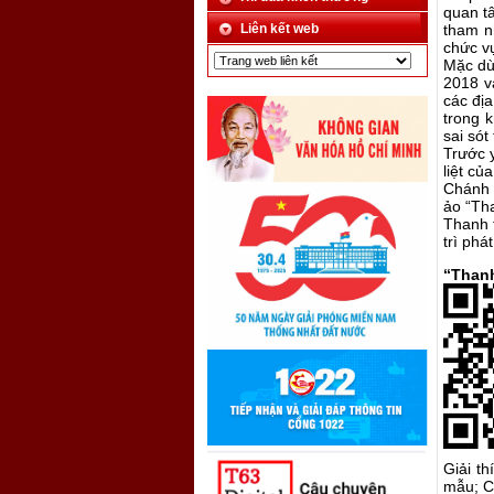
quan t
Liên kết web
tham n
chức v
Mặc dù
2018 v
các đị
trong k
sai sót
Trước 
liệt c
Chánh 
ảo “Tha
Thanh 
trì phát
“Thanh
Giải th
mẫu; C