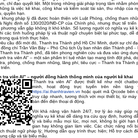
âm, chỉ đạo quyết liệt. Một trong những giải pháp trọng tâm nhằm phò
hũng là việc kê khai, công khai và kiểm soát tài sản, thu nhập của n
ụ, quyền hạn.
 khung pháp lý đã được hoàn thiện với Luật Phòng, chống tham nh
à Nghị định số 130/2020/NĐ-CP của Chính phủ, nhưng thực tế triển k
a phương vẫn gặp không ít khó khăn. Số lượng người có nghĩa vụ kê kh
hi các tình huống pháp lý và thuật ngữ chuyên biệt lại phức tạp, dễ
 trong quá trình thực hiện.
yêu cầu đổi mới đó, Thanh tra Thành phố Hồ Chí Minh, dưới sự chỉ đạ
ủa đồng chí Trần Văn Bảy – Phó Chủ tịch Ủy ban nhân dân Thành phố -
Thanh tra Thành phố, đã tiên phong nghiên cứu và đưa vào ứng dụng
nh tra viên AI” – một sản phẩm trí tuệ nhân tạo mang tính đột phá, 
tra, phòng, chống tham nhũng, lãng phí, tiêu cực – Thanh tra Thành 
 triển.
 tra viên AI” – người đồng hành thông minh của người kê khai
“Thanh tra viên AI” được thiết kế như một chatbo
minh, hoạt động trực tuyến trên nền tảng w
https://ai.thanhtravien.vn
hoặc quét mã Qrcode bên 
truy cập nhanh, tương thích với mọi thiết bị, từ máy
bàn đến điện thoại di động.
Với khả năng vận hành 24/7, trợ lý ảo này giúp n
nghĩa vụ kê khai dễ dàng tra cứu quy định, hướng d
lý và biểu mẫu mọi lúc, mọi nơi, không bị giới hạn 
gian hay không gian làm việc. Các chức năng nổi b
ích thuật ngữ pháp lý; Hướng dẫn quy trình thực hiện; Hỗ trợ cách đ
ung cấp và tải biểu mẫu.