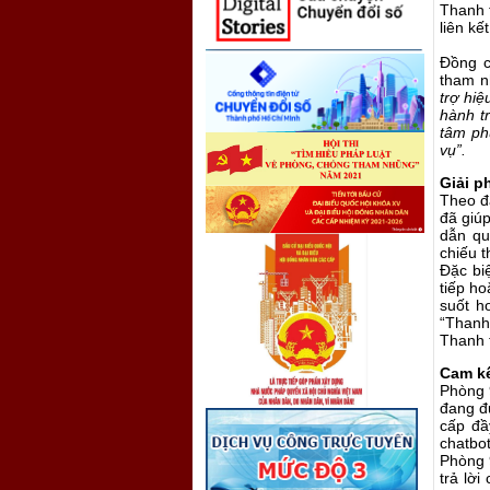
Thanh 
liên kế
Đồng c
tham nh
trợ hi
hành t
tâm ph
vụ”.
Giải p
Theo đ
đã giú
dẫn qu
chiếu t
Đặc bi
tiếp ho
suốt ho
“Thanh
Thanh 
Cam kế
Phòng 
đang đ
cấp đầ
chatbot
Phòng 9
trả lời