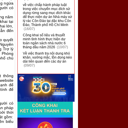
ng ngừa
■
về việc chấp hành pháp luật
gười có
trong việc chuyển mục đích sử
dụng rừng sang mục đích khác
ũng năm
để thực niện dự án Nhà máy xứ
lý rác Côn Đảo tại đặc khu Côn
hai tại
Đảo, Thành phố Hồ Chí Minh
ai lớn,
(16/07)
 dẫn đến
■
Công khai số liệu và thuyết
minh tình hình thực hiện dự
o quyết
toán ngân sách nhà nước 6
 Nguyên
tháng đầu năm 2026
(10/07)
 Trợ lý
do Phòng
■
Về việc thanh tra nội dung khó
khăn, vướng mắc, tồn đọng kéo
phố chủ
dài liên quan đến các dự án
(09/07)
t thông
ebsite
cạnh để
 tính để
gười có
ẫn pháp
bởi thời
ật gồm:
iền biểu