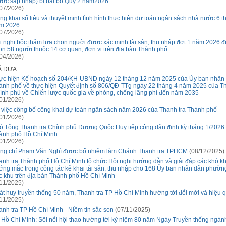
rước sáp nhập) bị bãi bỏ Quý 2 năm2026
07/2026)
ng khai số liệu và thuyết minh tình hình thực hiện dự toán ngân sách nhà nước 6 
m 2026
07/2026)
i nghị bốc thăm lựa chọn người được xác minh tài sản, thu nhập đợt 1 năm 2026 đ
ọn 58 người thuộc 14 cơ quan, đơn vị trên địa bàn Thành phố
04/2026)
Ã ĐƯA
ực hiện Kế hoạch số 204/KH-UBND ngày 12 tháng 12 năm 2025 của Ủy ban nhân
ành phố về thực hiện Quyết định số 806/QĐ-TTg ngày 22 tháng 4 năm 2025 của T
ính phủ về Chiến lược quốc gia về phòng, chống lãng phí đến năm 2035
01/2026)
 việc công bố công khai dự toán ngân sách năm 2026 của Thanh tra Thành phố
01/2026)
ó Tổng Thanh tra Chính phủ Dương Quốc Huy tiếp công dân định kỳ tháng 1/2026 
ành phố Hồ Chí Minh
01/2026)
ng chí Phạm Văn Nghì được bổ nhiệm làm Chánh Thanh tra TPHCM
(08/12/2025)
anh tra Thành phố Hồ Chí Minh tổ chức Hội nghị hướng dẫn và giải đáp các khó k
ớng mắc trong công tác kê khai tài sản, thu nhập cho 168 Ủy ban nhân dân phường
c khu trên địa bàn Thành phố Hồ Chí Minh
11/2025)
át huy truyền thống 50 năm, Thanh tra TP Hồ Chí Minh hướng tới đổi mới và hiệu 
11/2025)
anh tra TP Hồ Chí Minh - Niềm tin sắc son
(07/11/2025)
 Hồ Chí Minh: Sôi nổi hội thao hướng tới kỷ niệm 80 năm Ngày Truyền thống ngà