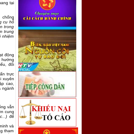
ang tại
, chống
ng cụ hỗ
n trong
m trung
i nhiệm
ạt động
c hướng
ểu, đối
ấn trực
õi xuyên
cập cao,
a ngành
ống vẫn
ên cung
...)
để
 minh và
ống tham