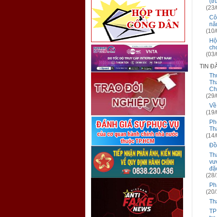
(t
(23/
Cô
nă
(10/
Hộ
ch
(03/
TIN Đ
Th
Th
Ch
(29/
Về
(19/
Ph
Th
(14/
Đồ
Th
vư
đặ
(28/
Ph
(20/
Th
TP