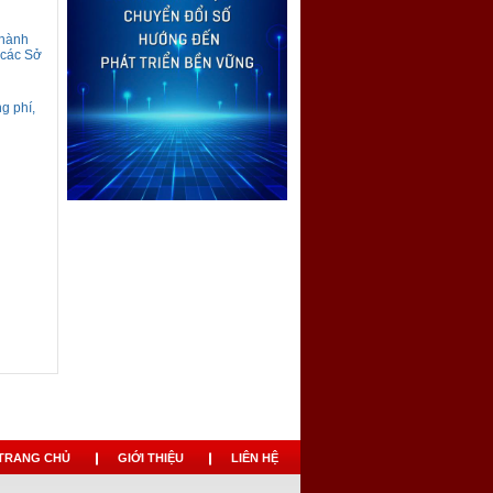
thành
 các Sở
g phí,
TRANG CHỦ
GIỚI THIỆU
LIÊN HỆ