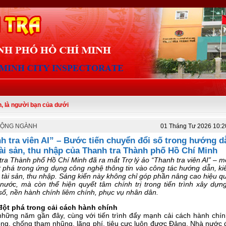
i bạn của dưới
ĐỘNG NGÀNH
01 Tháng Tư 2026 10:2
h tra viên AI” – Bước tiến chuyển đổi số trong hướng d
tài sản, thu nhập của Thanh tra Thành phố Hồ Chí Minh
ra Thành phố Hồ Chí Minh đã ra mắt Trợ lý ảo “Thanh tra viên AI” – 
ột phá trong ứng dụng công nghệ thông tin vào công tác hướng dẫn, ki
 tài sản, thu nhập. Sáng kiến này không chỉ góp phần nâng cao hiệu 
 nước, mà còn thể hiện quyết tâm chính trị trong tiến trình xây dựn
số, nền hành chính liêm chính, phục vụ nhân dân.
ột phá trong cải cách hành chính
những năm gần đây, cùng với tiến trình đẩy mạnh cải cách hành chín
òng, chống tham nhũng, lãng phí, tiêu cực luôn được Đảng, Nhà nước đ