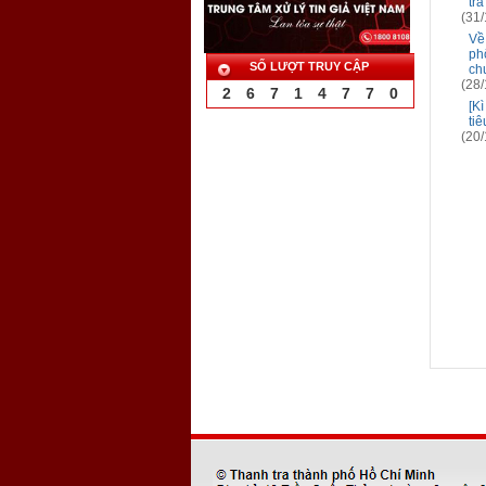
tra
(31/
Về
ph
SỐ LƯỢT TRUY CẬP
ch
(28/
2
6
7
1
4
7
7
0
[Kì
ti
(20/