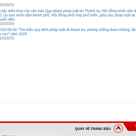
10/2025)
 việc triển khai các văn bản Quy phạm pháp luật do Thành ủy, Hội đồng nhân dân 
ố, Ủy ban nhân dân thành phố, Hội đồng phối hợp phổ biến, giáo dục pháp luật và
uyển đến.
10/2025)
 03] Hội thi "Tìm hiểu quy định pháp luật về thanh tra, phòng chống tham nhũng, lãn
êu cực" năm 2025
10/2025)
QUAY VỀ TRANG ĐẦU