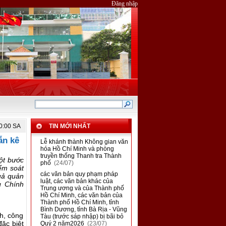
Đăng nhập
0:00 SA
TIN MỚI NHẤT
ẫn kê
■
Lễ khánh thành Không gian văn
hóa Hồ Chí Minh và phòng
truyền thống Thanh tra Thành
một bước
phố
(24/07)
ểm soát
■
các văn bản quy phạm pháp
quả quản
luật, các văn bản khác của
g Chính
Trung ương và của Thành phố
Hồ Chí Minh, các văn bản của
Thành phố Hồ Chí Minh, tỉnh
Bình Dương, tỉnh Bà Rịa - Vũng
h, công
Tàu (trước sáp nhập) bị bãi bỏ
ặc biệt
Quý 2 năm2026
(23/07)