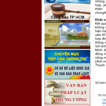
nhũng 
hợp, p
thiện
chongt
Khát v
Kết quả
không 
hiện h
viên AI
hợp đị
thông 
Với ti
Minh đ
động n
vững m
(
Ảnh mi
Thanh 
Số lượt
TIN M
các
Mi