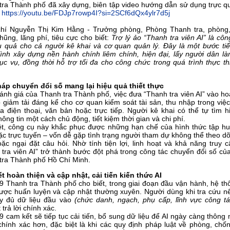
tra Thành phố đã xây dựng, biên tập video hướng dẫn sử dụng trực qu
t
https://youtu.be/FDJp7rowp4I?si=2SCf6dQx4ylr7d5j
hí Nguyễn Thị Kim Hằng - Trưởng phòng, Phòng Thanh tra, phòng
ũng, lãng phí, tiêu cực cho biết:
Trợ lý ảo “Thanh tra viên AI” là cô
ệu quả cho cả người kê khai và cơ quan quản lý. Đây là một bước tiế
rình xây dựng nền hành chính liêm chính, hiện đại, lấy người dân là
ục vụ, đồng thời hỗ trợ tối đa cho công chức trong quá trình thực th
háp chuyển đổi số mang lại hiệu quả thiết thực
ánh giá của Thanh tra Thành phố, việc đưa “Thanh tra viên AI” vào ho
p giảm tải đáng kể cho cơ quan kiểm soát tài sản, thu nhập trong việ
a điện thoại, văn bản hoặc trực tiếp. Người kê khai có thể tự tìm hi
hông tin một cách chủ động, tiết kiệm thời gian và chi phí.
ệt, công cụ này khắc phục được những hạn chế của hình thức tập hu
ặc trực tuyến – vốn dễ gặp tình trạng người tham dự không thể theo d
ặc ngại đặt câu hỏi. Nhờ tính tiện lợi, linh hoạt và khả năng truy 
 tra viên AI” trở thành bước đột phá trong công tác chuyển đổi số củ
tra Thành phố Hồ Chí Minh.
t hoàn thiện và cập nhật, cải tiến kiến thức AI
9 Thanh tra Thành phố cho biết, trong giai đoạn đầu vận hành, hệ th
ược huấn luyện và cập nhật thường xuyên. Người dùng khi tra cứu n
y đủ dữ liệu đầu vào
(chức danh, ngạch, phụ cấp, lĩnh vực công tác
 trả lời chính xác.
 cam kết sẽ tiếp tục cải tiến, bổ sung dữ liệu để AI ngày càng thông
 chính xác hơn, đặc biệt là khi các quy định pháp luật về phòng, ch