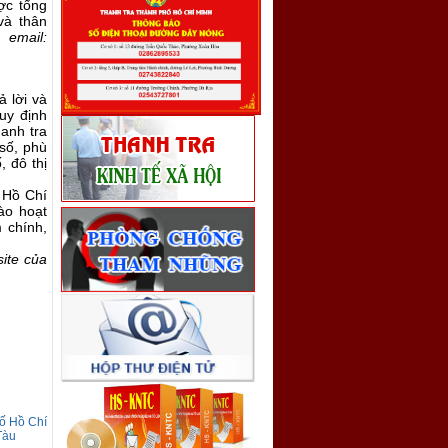
ợc tổng
và thân
mail:
ả lời và
uy định
anh tra
 số, phù
 đô thị
 Hồ Chí
ào hoạt
 chính,
site của
 Hồ Chí
Tàu