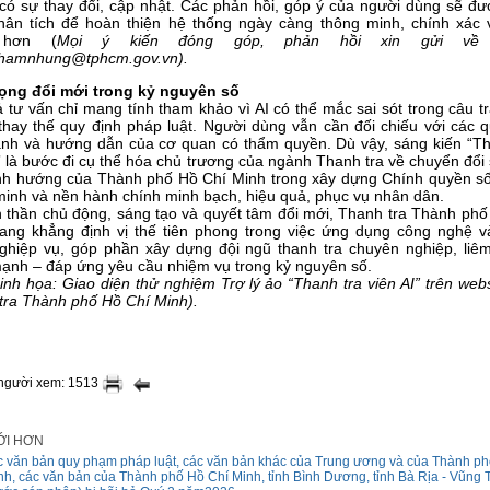
có sự thay đổi, cập nhật. Các phản hồi, góp ý của người dùng sẽ đư
hân tích để hoàn thiện hệ thống ngày càng thông minh, chính xác 
 hơn (
Mọi ý kiến đóng góp, phản hồi xin gửi về e
hamnhung@tphcm.gov.vn).
ọng đổi mới trong kỷ nguyên số
 tư vấn chỉ mang tính tham khảo vì AI có thể mắc sai sót trong câu tr
thay thế quy định pháp luật. Người dùng vẫn cần đối chiếu với các q
ành và hướng dẫn của cơ quan có thẩm quyền. Dù vậy, sáng kiến “Th
” là bước đi cụ thể hóa chủ trương của ngành Thanh tra về chuyển đổi
nh hướng của Thành phố Hồ Chí Minh trong xây dựng Chính quyền số,
minh và nền hành chính minh bạch, hiệu quả, phục vụ nhân dân.
nh thần chủ động, sáng tạo và quyết tâm đổi mới, Thanh tra Thành phố
ang khẳng định vị thế tiên phong trong việc ứng dụng công nghệ v
ghiệp vụ, góp phần xây dựng đội ngũ thanh tra chuyên nghiệp, liêm
ạnh – đáp ứng yêu cầu nhiệm vụ trong kỷ nguyên số.
nh họa: Giao diện thử nghiệm Trợ lý ảo “Thanh tra viên AI” trên web
tra Thành phố Hồ Chí Minh).
 người xem: 1513
ỚI HƠN
 văn bản quy phạm pháp luật, các văn bản khác của Trung ương và của Thành phố
nh, các văn bản của Thành phố Hồ Chí Minh, tỉnh Bình Dương, tỉnh Bà Rịa - Vũng 