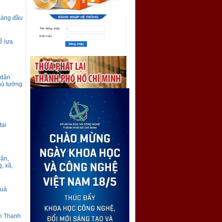
tháng đầu
ể lựa
 dân
hủ tướng
tại
hăn,
, xã,
quả
nh Thanh