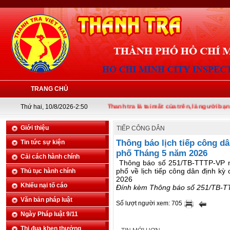
TRANG CHỦ
Thứ hai, 10/8/2026-2:50
Thanh tra là tai mắt của trên, là người bạn của 
Giới thiệu
TIẾP CÔNG DÂN
Thông báo lịch tiếp công d
Tin tức sự kiện
phố Tháng 5 năm 2026
Cải cách hành chính
Thông báo số 251/TB-TTTP-VP n
phố về lịch tiếp công dân định k
Thủ tục hành chính
2026
Khiếu nại tố cáo
Đính kèm Thông báo số 251/TB-TT
Văn bản pháp luật
Số lượt người xem: 705
Ngày Pháp luật 9/11
Thi đua khen thưởng