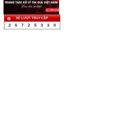
SỐ LƯỢT TRUY CẬP
2
6
7
2
5
3
3
0