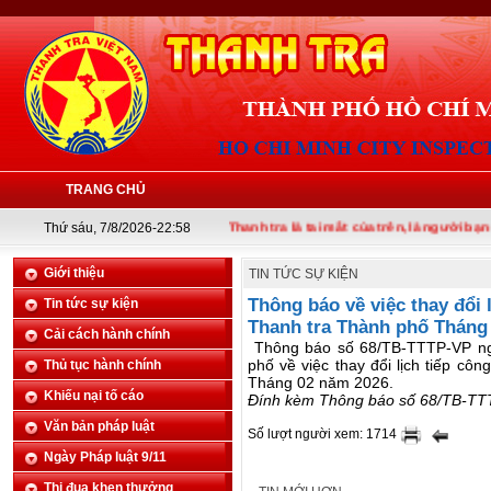
TRANG CHỦ
Thứ sáu, 7/8/2026-22:58
Thanh tra là tai mắt của trên, là người bạn của 
Giới thiệu
TIN TỨC SỰ KIỆN
Thông báo về việc thay đổi 
Tin tức sự kiện
Thanh tra Thành phố Tháng
Cải cách hành chính
Thông báo số 68/TB-TTTP-VP ng
phố về việc thay đổi lịch tiếp c
Thủ tục hành chính
Tháng 02 năm 2026.
Khiếu nại tố cáo
Đính kèm Thông báo số 68/TB-TTT
Văn bản pháp luật
Số lượt người xem: 1714
Ngày Pháp luật 9/11
Thi đua khen thưởng