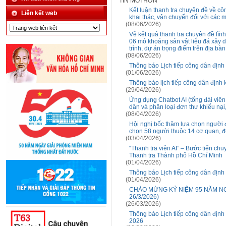
TIN MỚI HƠN
Kết luận thanh tra chuyên đề về cô
Liên kết web
khai thác, vận chuyển đối với các m
(08/06/2026)
Về kết quả thanh tra chuyên đề lĩn
06 mỏ khoáng sản vật liệu đá xây 
trình, dự án trọng điểm trên địa b
(08/06/2026)
Thông báo Lịch tiếp công dân địn
(01/06/2026)
Thông báo lịch tiếp công dân địn
(29/04/2026)
Ứng dụng Chatbot AI (tổng đài viên
dân và phân loại đơn thư khiếu nại
(08/04/2026)
Hội nghị bốc thăm lựa chọn người 
chọn 58 người thuộc 14 cơ quan, đ
(03/04/2026)
“Thanh tra viên AI” – Bước tiến chu
Thanh tra Thành phố Hồ Chí Minh
(01/04/2026)
Thông báo Lịch tiếp công dân địn
(01/04/2026)
CHÀO MỪNG KỶ NIỆM 95 NĂM NGÀ
26/3/2026)
(26/03/2026)
Thông báo Lịch tiếp công dân địn
2026