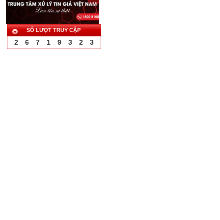
SỐ LƯỢT TRUY CẬP
2
6
7
1
9
3
2
3