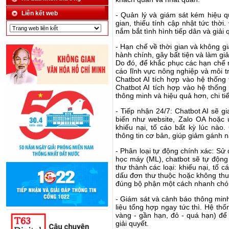
Liên kết web
- Quản lý và giám sát kém hiệu q
gian, thiếu tính cập nhật tức thời
nắm bắt tình hình tiếp dân và giải 
- Hạn chế về thời gian và không g
hành chính, gây bất tiện và làm gi
Do đó, để khắc phục các hạn chế nê
cáo lĩnh vực nông nghiệp và môi 
Chatbot AI tích hợp vào hệ thống
Chatbot AI tích hợp vào hệ thống 
thông minh và hiệu quả hơn, chi ti
- Tiếp nhận 24/7: Chatbot AI sẽ g
biến như website, Zalo OA hoặc 
khiếu nại, tố cáo bất kỳ lúc nào
thông tin cơ bản, giúp giảm gánh n
- Phân loại tự động chính xác: Sử
học máy (ML), chatbot sẽ tự động
thư thành các loại: khiếu nại, tố 
dấu đơn thư thuộc hoặc không thu
đúng bộ phận một cách nhanh chó
- Giám sát và cảnh báo thông min
liệu tổng hợp ngay tức thì. Hệ th
vàng - gần hạn, đỏ - quá hạn) để
giải quyết.