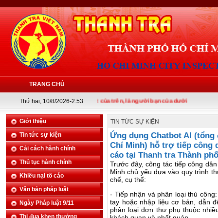
TRANG CHỦ
Thứ hai, 10/8/2026-2:53
Thanh tra là tai mắt của trên, là người bạn của dưới
Giới thiệu
TIN TỨC SỰ KIỆN
Ứng dụng Chatbot AI (tổng 
Tin tức sự kiện
Chí Minh) hỗ trợ tiếp công 
Cải cách hành chính
cáo tại Thanh tra Thành ph
Thủ tục hành chính
Trước đây, công tác tiếp công dân
Minh chủ yếu dựa vào quy trình th
Khiếu nại tố cáo
chế, cụ thể:
Văn bản pháp luật
- Tiếp nhận và phân loại thủ công
tay hoặc nhập liệu cơ bản, dẫn đế
Ngày Pháp luật 9/11
phân loại đơn thư phụ thuộc nhiề
Thi đua khen thưởng
khách quan và nhất quán.