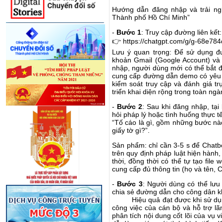
Hướng dẫn đăng nhập và trải ng
Thành phố Hồ Chí Minh”
-
Bước 1
: Truy cập đường liên kết:
👉 https://chatgpt.com/g/g-68e7
Lưu ý quan trọng: Để sử dụng đư
khoản Gmail (Google Account) và
nhập, người dùng mới có thể bắt đ
cung cấp đường dẫn demo có yêu 
kiểm soát truy cập và đánh giá tr
triển khai diện rộng trong toàn ng
-
Bước 2
: Sau khi đăng nhập, tại
hỏi pháp lý hoặc tình huống thực tế 
“Tố cáo là gì, gồm những bước nà
giấy tờ gì?”.
Sản phẩm: chỉ cần 3-5 s để Chatbo
trên quy định pháp luật hiện hàn
thời, đồng thời có thể tự tạo file
cung cấp đủ thông tin (họ và tên, 
-
Bước 3
: Người dùng có thể lưu 
chia sẻ đường dẫn cho công dân k
Hiệu quả đạt được khi sử d
công việc của cán bộ và hỗ trợ lã
phân tích nội dung cốt lõi của vụ 