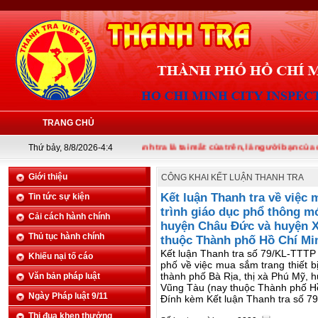
TRANG CHỦ
Thứ bảy, 8/8/2026-4:4
Thanh tra là tai mắt của trên, là người bạn của dưới
Giới thiệu
CÔNG KHAI KẾT LUẬN THANH TRA
Kết luận Thanh tra về việc
Tin tức sự kiện
trình giáo dục phổ thông mó
Cải cách hành chính
huyện Châu Đức và huyện Xu
Thủ tục hành chính
thuộc Thành phố Hồ Chí Mi
Kết luận Thanh tra số 79/KL-TTTP
Khiếu nại tố cáo
phố về việc mua sắm trang thiết b
thành phố Bà Rịa, thị xà Phú Mỹ, 
Văn bản pháp luật
Vũng Tàu (nay thuộc Thành phố Hồ
Ngày Pháp luật 9/11
Đính kèm Kết luận Thanh tra số 79
Thi đua khen thưởng