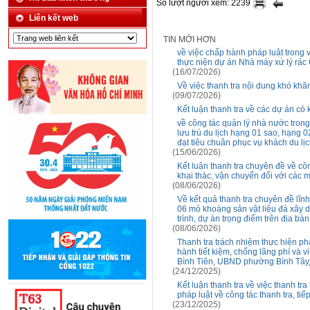
Số lượt người xem: 2239
Liên kết web
TIN MỚI HƠN
về việc chấp hành pháp luật trong
thực niện dự án Nhà máy xứ lý rá
(16/07/2026)
Về việc thanh tra nội dung khó khă
(09/07/2026)
Kết luận thanh tra về các dự án có
về công tác quản lý nhà nước tron
lưu trú du lịch hạng 01 sao, hạng 
đạt tiêu chuân phục vụ khách du lịc
(15/06/2026)
Kết luận thanh tra chuyên đề về cô
khai thác, vận chuyển đối với các m
(08/06/2026)
Về kết quả thanh tra chuyên đề lĩn
06 mỏ khoáng sản vật liệu đá xây 
trình, dự án trọng điểm trên địa b
(08/06/2026)
Thanh tra trách nhiệm thực hiện ph
hành tiết kiệm, chống lãng phí và
Bình Tiên, UBND phường Bình Tâ
(24/12/2025)
Kết luận thanh tra về việc thanh tr
pháp luật về công tác thanh tra, tiế
(23/12/2025)