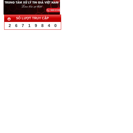
SỐ LƯỢT TRUY CẬP
2
6
7
1
9
8
4
0