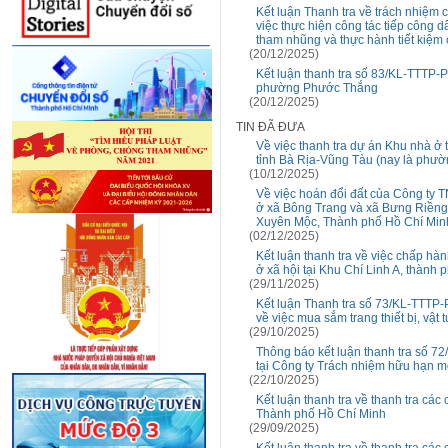
Kết luận Thanh tra về trách nhiệm 
việc thực hiện công tác tiếp công d
tham nhũng và thực hành tiết kiệm
(20/12/2025)
Kết luận thanh tra số 83/KL-TTTP-P1
phường Phước Thắng
(20/12/2025)
TIN ĐÃ ĐƯA
Về việc thanh tra dự án Khu nhà ở
tỉnh Bà Rịa-Vũng Tàu (nay là phư
(10/12/2025)
Về việc hoán đổi đất của Công ty
ở xã Bông Trang và xã Bưng Riềng,
Xuyên Mộc, Thành phố Hồ Chí Min
(02/12/2025)
Kết luận thanh tra về việc chấp hàn
ở xã hội tại Khu Chí Linh A, thành
(29/11/2025)
Kết luận Thanh tra số 73/KL-TTTP
về việc mua sắm trang thiết bị, vật t
(29/10/2025)
Thông báo kết luận thanh tra số 72
tại Công ty Trách nhiệm hữu hạn m
(22/10/2025)
Kết luận thanh tra về thanh tra các
Thành phố Hồ Chí Minh
(29/09/2025)