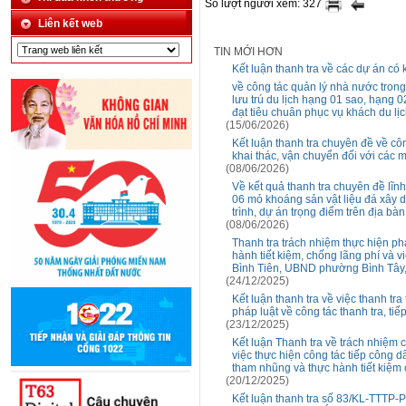
Số lượt người xem: 327
Liên kết web
TIN MỚI HƠN
Kết luận thanh tra về các dự án có
về công tác quản lý nhà nước tron
lưu trú du lịch hạng 01 sao, hạng 
đạt tiêu chuân phục vụ khách du lịc
(15/06/2026)
Kết luận thanh tra chuyên đề về cô
khai thác, vận chuyển đối với các m
(08/06/2026)
Về kết quả thanh tra chuyên đề lĩn
06 mỏ khoáng sản vật liệu đá xây 
trình, dự án trọng điểm trên địa b
(08/06/2026)
Thanh tra trách nhiệm thực hiện ph
hành tiết kiệm, chống lãng phí và
Bình Tiên, UBND phường Bình Tâ
(24/12/2025)
Kết luận thanh tra về việc thanh tr
pháp luật về công tác thanh tra, tiế
(23/12/2025)
Kết luận Thanh tra về trách nhiệm 
việc thực hiện công tác tiếp công d
tham nhũng và thực hành tiết kiệm
(20/12/2025)
Kết luận thanh tra số 83/KL-TTTP-P1