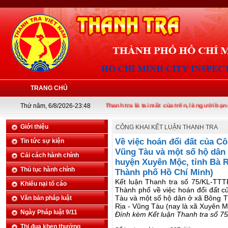
TRANG CHỦ
Thứ năm, 6/8/2026-23:48
Thanh tra là tai mắt của trên, là người bạn của d
Giới thiệu
CÔNG KHAI KẾT LUẬN THANH TRA
Về việc hoán đổi đất của C
Tin tức sự kiện
Vũng Tàu và một số hộ dân
Cải cách hành chính
huyện Xuyên Mộc, tỉnh Bà R
Thủ tục hành chính
Thành phố Hồ Chí Minh)
Kết luận Thanh tra số 75/KL-TT
Khiếu nại tố cáo
Thành phố về việc hoán đổi đất 
Tàu và một số hộ dân ở xã Bông T
Văn bản pháp luật
Rịa - Vũng Tàu (nay là xã Xuyên 
Ngày Pháp luật 9/11
Đính kèm Kết luận Thanh tra số 75
Thi đua khen thưởng