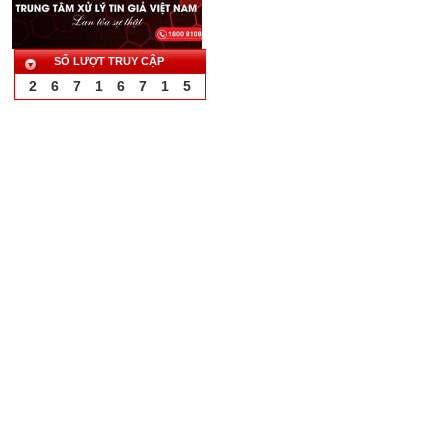
SỐ LƯỢT TRUY CẬP
2
6
7
1
6
7
1
5