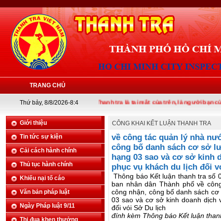
TRANG CHỦ
Thứ bảy, 8/8/2026-8:4
Thanh tra là tai mắt của trên, là người bạn của dướ
Giới thiệu
CÔNG KHAI KẾT LUẬN THANH TRA
về công tác quản lý nhà nư
Tin tức sự kiện
công bố danh sách cơ sở lưu
Cải cách hành chính
hạng 03 sao và cơ sở kinh 
Thủ tục hành chính
phục vụ khách du lịch đối v
Thông báo Kết luận thanh tra số
Khiếu nại tố cáo
ban nhân dân Thành phố về công 
công nhận, công bố danh sách cơ s
Văn bản pháp luật
03 sao và cơ sở kinh doanh dịch 
Ngày Pháp luật 9/11
đối vói Sở Du lịch
đính kèm Thông báo Kết luận thanh
Thi đua khen thưởng