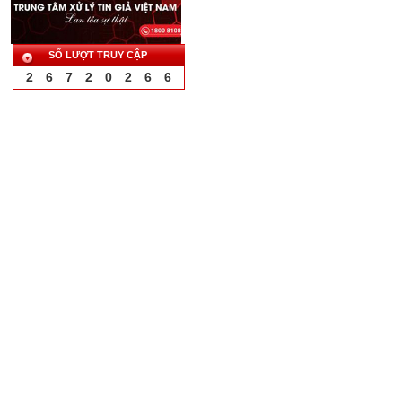
SỐ LƯỢT TRUY CẬP
2
6
7
2
0
2
6
6