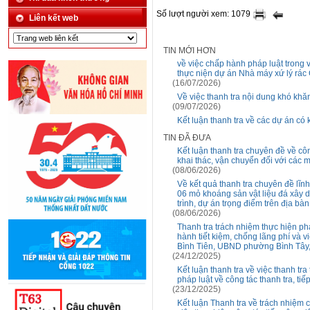
Số lượt người xem: 1079
Liên kết web
TIN MỚI HƠN
về việc chấp hành pháp luật trong
thực niện dự án Nhà máy xứ lý rá
(16/07/2026)
Về việc thanh tra nội dung khó khă
(09/07/2026)
Kết luận thanh tra về các dự án có
TIN ĐÃ ĐƯA
Kết luận thanh tra chuyên đề về cô
khai thác, vận chuyển đối với các m
(08/06/2026)
Về kết quả thanh tra chuyên đề lĩn
06 mỏ khoáng sản vật liệu đá xây 
trình, dự án trọng điểm trên địa b
(08/06/2026)
Thanh tra trách nhiệm thực hiện ph
hành tiết kiệm, chống lãng phí và
Bình Tiên, UBND phường Bình Tâ
(24/12/2025)
Kết luận thanh tra về việc thanh tr
pháp luật về công tác thanh tra, tiế
(23/12/2025)
Kết luận Thanh tra về trách nhiệm 