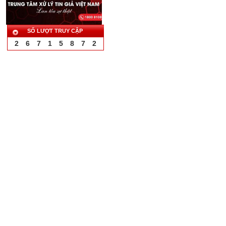
SỐ LƯỢT TRUY CẬP
2
6
7
1
5
8
7
2