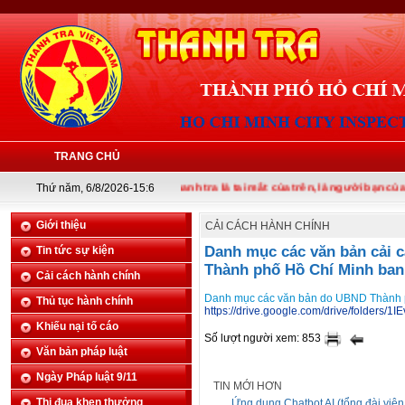
TRANG CHỦ
Thứ năm, 6/8/2026-15:6
Thanh tra là tai mắt của trên, là người bạn của dưới
Giới thiệu
CẢI CÁCH HÀNH CHÍNH
Danh mục các văn bản cải 
Tin tức sự kiện
Thành phố Hồ Chí Minh ban
Cải cách hành chính
Danh mục các văn bản do UBND Thành phố
Thủ tục hành chính
https://drive.google.com/drive/folders
Khiếu nại tố cáo
Số lượt người xem: 853
Văn bản pháp luật
Ngày Pháp luật 9/11
TIN MỚI HƠN
Thi đua khen thưởng
Ứng dụng Chatbot AI (tổng đài viên