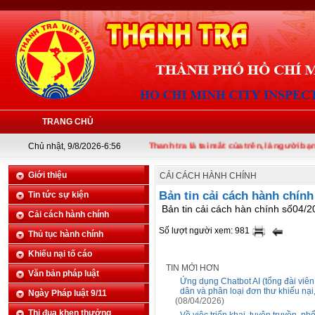
TRANG CHỦ
Chủ nhật, 9/8/2026-6:56
Thanh tra là tai mắt của trên, là người bạn của 
Giới thiệu
CẢI CÁCH HÀNH CHÍNH
Bản tin cải cách hành chính
Tin tức sự kiện
Bản tin cải cách hàn chính số04/20
Cải cách hành chính
Số lượt người xem: 981
Thủ tục hành chính
Khiếu nại tố cáo
TIN MỚI HƠN
Văn bản pháp luật
Ứng dụng Chatbot AI (tổng đài viên
dân và phân loại đơn thư khiếu nại
Ngày Pháp luật 9/11
(08/04/2026)
Thi đua khen thưởng