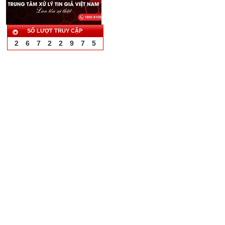
SỐ LƯỢT TRUY CẬP
2
6
7
2
2
9
7
5