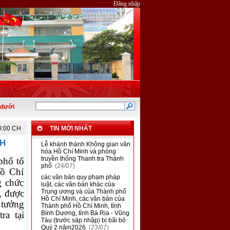
Đăng nhập
0:00 CH
TIN MỚI NHẤT
NH
■
Lễ khánh thành Không gian văn
hóa Hồ Chí Minh và phòng
truyền thống Thanh tra Thành
phố tổ
phố
(24/07)
Hồ Chí
■
các văn bản quy phạm pháp
g chức
luật, các văn bản khác của
, được
Trung ương và của Thành phố
Hồ Chí Minh, các văn bản của
 tưởng
Thành phố Hồ Chí Minh, tỉnh
ra tại
Bình Dương, tỉnh Bà Rịa - Vũng
Tàu (trước sáp nhập) bị bãi bỏ
Quý 2 năm2026
(23/07)