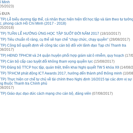
í Minh
05/2023)
Ã ĐƯA
TP) Lễ biểu dương tập thể, cá nhân thực hiện hiện tốt học tập và làm theo tư tưởn
c, phong cách Hồ Chí Minh (2017 - 2018)
05/2018)
TTP) TUẦN LỄ HƯỞNG ỨNG HỌC TẬP SUỐT ĐỜI NĂM 2017
(18/10/2017)
TTP) Tiêu chuẩn rõ ràng, cụ thể sẽ hạn chế “chạy chức, chạy quyền”
(28/08/2017)
TTP) Công bố quyết định về công tác cán bộ đối với lãnh đạo Tạp chí Thanh tra
08/2017)
TTP) HĐND TPHCM và 24 quận huyện phối hợp giám sát ô nhiễm, quy hoạch
(17/0
TTP) Cán bộ cấp cao tuyệt đối không tham vọng quyền lực
(15/08/2017)
TP) Đảng bộ TTCP học tập, quán triệt, triển khai Nghị quyết TW 5 khóa XII
(14/08/
TTP) TP.HCM phát động ICT Awards 2017, hướng đến thành phố thông minh
(10/08
TTP) Thực hiện cơ chế tự chủ về tài chính theo Nghị định 16/2015 tại các đơn vị sự
ng thuộc Thanh tra Chính phủ
08/2017)
TTP) Giáo dục đạo đức cách mạng cho cán bộ, đảng viên
(07/08/2017)