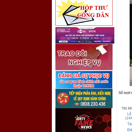
Số lượt
TIN M
Lễ
(24/
Tá
Đi