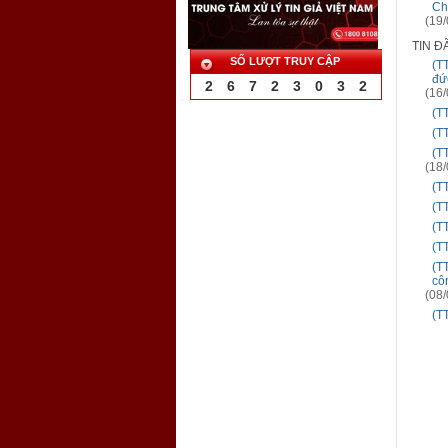
Ch
(19/
TIN Đ
SỐ LƯỢT TRUY CẬP
(TT
đứ
2
6
7
2
3
0
3
2
(16/
(T
(T
(T
(18/
(T
(T
(TT
(T
(T
cô
(08/
(T