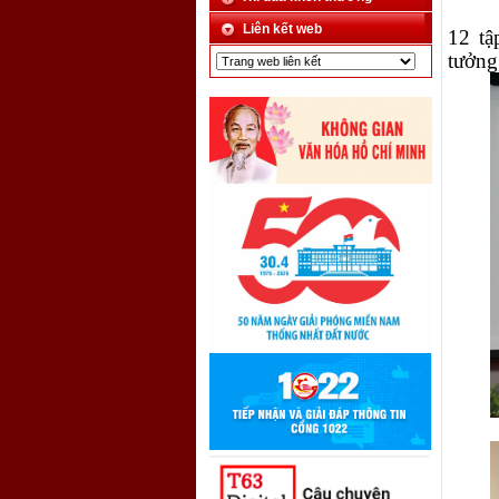
Liên kết web
12 tậ
tưởng