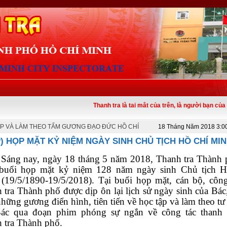
Thanh tra là tai mắt của trên, là người bạn của dưới
P VÀ LÀM THEO TẤM GƯƠNG ĐẠO ĐỨC HỒ CHÍ
18 Tháng Năm 2018 3:0
P) HỌP MẶT KỶ NIỆM NGÀY SINH CHỦ TỊCH HỒ CHÍ MI
Sáng nay, ngày 18 tháng 5 năm 2018, Thanh tra Thành 
buổi họp mặt kỷ niệm 128 năm ngày sinh Chủ tịch 
(19/5/1890-19/5/2018). Tại buổi họp mặt, cán bộ, côn
 tra Thành phố được dịp ôn lại lịch sử ngày sinh của Bác
hững gương điển hình, tiên tiến về học tập và làm theo tư
ác qua đoạn phim phóng sự ngắn về công tác thanh t
 tra Thành phố.