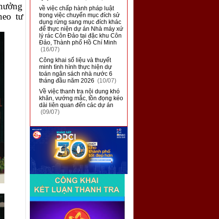
thưởng
■
về việc chấp hành pháp luật
heo tư
trong việc chuyển mục đích sử
dụng rừng sang mục đích khác
để thực niện dự án Nhà máy xứ
lý rác Côn Đảo tại đặc khu Côn
Đảo, Thành phố Hồ Chí Minh
(16/07)
■
Công khai số liệu và thuyết
minh tình hình thực hiện dự
toán ngân sách nhà nước 6
tháng đầu năm 2026
(10/07)
■
Về việc thanh tra nội dung khó
khăn, vướng mắc, tồn đọng kéo
dài liên quan đến các dự án
(09/07)