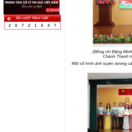
SỐ LƯỢT TRUY CẬP
2
6
7
2
1
5
4
7
(Đồng chí Đặng Minh 
Chánh Thanh tr
Một số hình ảnh tuyên dương cá