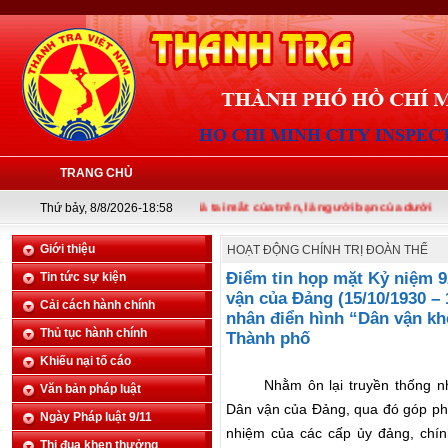
TRANG CHỦ
Thứ bảy, 8/8/2026-18:58
Thanh tra là tai mắt của trên, là người bạn của dưới
Giới thiệu
HOẠT ĐỘNG CHÍNH TRỊ ĐOÀN THỂ
Điểm tin họp mặt Kỷ niệm 9
Tin tức sự kiện
vận của Đảng (15/10/1930 – 
Cải cách hành chính
nhân điển hình “Dân vận kh
Thủ tục hành chính
Thành phố
Khiếu nại tố cáo
Nhằm ôn lại truyền thống 
Văn bản pháp luật
Dân vận của Đảng, qua đó góp phầ
Ngày Pháp luật 9/11
nhiệm của các cấp ủy đảng, chín
Thi đua khen thưởng