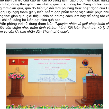
ể hiện vai trò của cấp ủy, chi bộ trong lãnh đạo thực hiện chức năn
chi bộ; đồng thời giới thiệu những giải pháp công tác Đảng có hiệu quả
g thời gian qua, qua đó tiếp tục đổi mới phương thức hoạt động của 
nghị Hội nghị tham gia ý kiến nhằm góp phần trong việc khắc phục nh
ng thời gian qua, giới thiệu, chia sẽ những cách làm hay để công tác 
i chi bộ, đảng bộ luôn đạt hiệu quả cao
.
 Văn phòng với nội dung tham luận
“
Nguyên nhân và giải pháp khắc p
việc còn chậm như: thẩm định và ban hành Kết luận thanh tra, xử lý đ
ệm vụ của Ủy ban nhân dân Thành phố giao
”
.