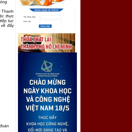
hòng
sở Thanh
ệc thực
iếp tục
 về đẩy
 đoàn