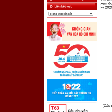
xem đo
Liên kết web
kỳ 202
(
Các 