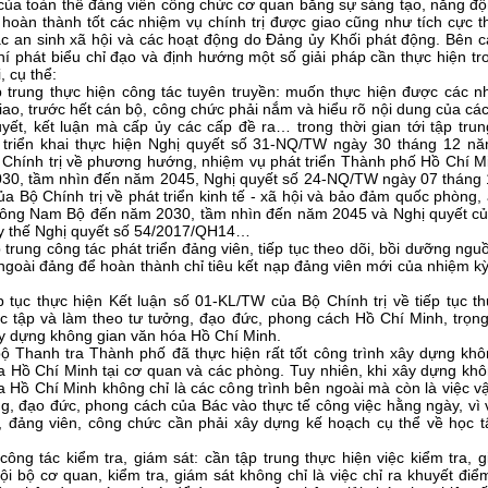
 của toàn thể đảng viên công chức cơ quan bằng sự sáng tạo, năng độn
 hoàn thành tốt các nhiệm vụ chính trị được giao cũng như tích cực t
ác an sinh xã hội và các hoạt động do Đảng ủy Khối phát động. Bên c
í phát biểu chỉ đạo và định hướng một số giải pháp cần thực hiện tr
, cụ thể:
p trung thực hiện công tác tuyên truyền: muốn thực hiện được các n
ao, trước hết cán bộ, công chức phải nắm và hiểu rõ nội dung của các 
uyết, kết luận mà cấp ủy các cấp đề ra… trong thời gian tới tập trun
, triển khai thực hiện Nghị quyết số 31-NQ/TW ngày 30 tháng 12 n
 Chính trị về phương hướng, nhiệm vụ phát triển Thành phố Hồ Chí M
30, tầm nhìn đến năm 2045, Nghị quyết số 24-NQ/TW ngày 07 tháng
a Bộ Chính trị về phát triển kinh tế - xã hội và bảo đảm quốc phòng,
ông Nam Bộ đến năm 2030, tầm nhìn đến năm 2045 và Nghị quyết c
ay thế Nghị quyết số 54/2017/QH14…
 trung công tác phát triển đảng viên, tiếp tục theo dõi, bồi dưỡng ng
ngoài đảng để hoàn thành chỉ tiêu kết nạp đảng viên mới của nhiệm kỳ
p tục thực hiện Kết luận số 01-KL/TW của Bộ Chính trị về tiếp tục t
ọc tập và làm theo tư tưởng, đạo đức, phong cách Hồ Chí Minh, trọng
ây dựng không gian văn hóa Hồ Chí Minh.
ộ Thanh tra Thành phố đã thực hiện rất tốt công trình xây dựng khô
a Hồ Chí Minh tại cơ quan và các phòng. Tuy nhiên, khi xây dựng khô
a Hồ Chí Minh không chỉ là các công trình bên ngoài mà còn là việc v
ng, đạo đức, phong cách của Bác vào thực tế công việc hằng ngày, vì 
, đảng viên, công chức cần phải xây dựng kế hoạch cụ thể về học t
công tác kiểm tra, giám sát: cần tập trung thực hiện việc kiểm tra, 
ội bộ cơ quan, kiểm tra, giám sát không chỉ là việc chỉ ra khuyết đi