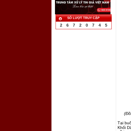
SỐ LƯỢT TRUY CẬP
2
6
7
2
0
7
4
5
(Đồ
Tại buổ
Khối D