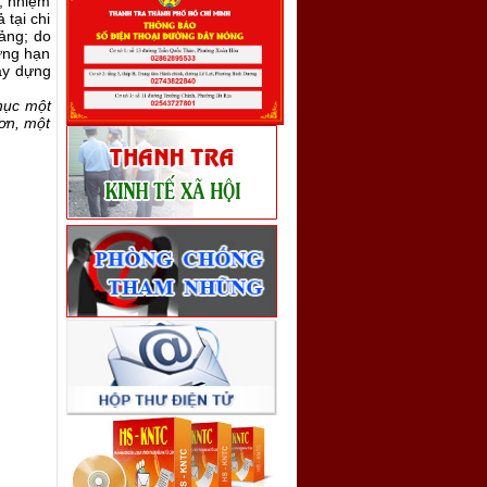
g, nhiệm
 tại chi
Đảng; do
ững hạn
xây dựng
hục một
ơn, một