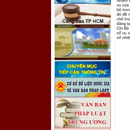
Nhằm th
vụ của 
bộ tron
đó đề 
chế tro
đảng tạ
Chi Bộ
số vụ 
số nhi