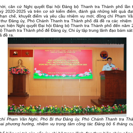
hời, c
ăn cứ Nghị quyết Đại hội Đảng bộ Thanh tra Thành phố lần 
kỳ 2020-2025 và trên cơ sở kiểm điểm, đánh giá những kết quả đạ
hạn chế, khuyết điểm và yêu cầu nhiệm vụ mới; đồng chí
Phạm Vă
 thư Đảng ủy,
Phó Chánh Thanh tra Thành phố
đã đề ra các nhiệm v
hực hiện Nghị quyết Đại hội Đảng bộ Thanh tra Thành phố đến năm 
ộ Thanh tra Thành phố
để Đảng ủy, Chi ủy tập trung lãnh đạo bám sát
 đề ra.
chí
Phạm Văn Nghì
,
Phó Bí thư Đảng ủy,
Phó Chánh Thanh tra Th
khai phương hướng, nhiệm vụ trọng tâm công tác Đảng bộ
6 tháng c