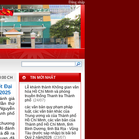
Đăng nhập
20:00 CH
TIN MỚI NHẤT
t Đại
■
Lễ khánh thành Không gian văn
hóa Hồ Chí Minh và phòng
 2025
truyền thống Thanh tra Thành
ánh giá
phố
(24/07)
lần thứ
■
các văn bản quy phạm pháp
Nguyễn
luật, các văn bản khác của
ành phố
Trung ương và của Thành phố
Hồ Chí Minh, các văn bản của
 chương
Thành phố Hồ Chí Minh, tỉnh
đó đánh
Bình Dương, tỉnh Bà Rịa - Vũng
à đề ra
Tàu (trước sáp nhập) bị bãi bỏ
Quý 2 năm2026
(23/07)
quan đã