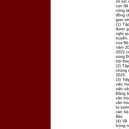
nỗ lực
cực đã
công t
đồng ch
gian tới
(1) Tậ
được gi
nghị q
truyền
của Bộ
năm 20
2022 củ
vùng Đ
hội th
(2) Tập
chúng 
2025.
(3) Tiế
việc h
việc x
Đảng b
văn hó
văn hó
tư tưở
cán bộ
Bác.
(4) Về 
trong n