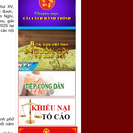
thứ XV
,
t được,
n Nghì
,
ụ, giải
2025
tại
 các nội
ành phố
uối
năm