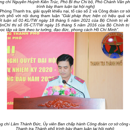
ng chí Nguyễn Huỳnh Kiên Trúc, Phó Bí thư Chi bộ, Phó Chánh Văn p
trình bày tham luận tại hội nghị)
Phòng Thanh tra, giải quyết khiếu nại, tố cáo số 2 và Công đoàn cơ 
ành phố với nội dung tham luận
“Giải pháp thực hiện có hiệu quả vi
ết luận số 01-KL/TW ngày 18 tháng 5 năm 2021 của Bộ Chính trị về t
iệnChỉ thị số 05-CT/TW ngày 15 tháng 5 năm 2016 của Bộ Chính trị
ọc tập và làm theo tư tưởng, đạo đức, phong cách Hồ Chí Minh”
.
g chí Lâm Thành Đức, Ủy viên Ban chấp hành Công đoàn cơ sở công
Thanh tra Thành phố trình bày tham luận tại hội nghị)