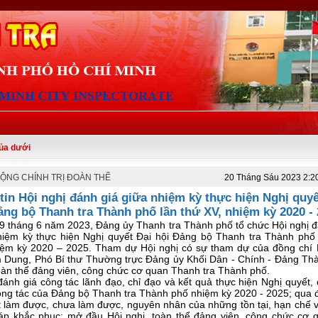
ỘNG CHÍNH TRỊ ĐOÀN THỂ
20 Tháng Sáu 2023 2:
tin Hội nghị đánh giá giữa nhiệm kỳ thực hiện Nghị quyế
ảng bộ Thanh tra Thành phố lần thứ XV, nhiệm kỳ 2020 -
9 tháng 6 năm 2023, Đảng ủy Thanh tra Thành phố tổ chức Hội nghị đ
hiệm kỳ thực hiện Nghị quyết Đại hội Đảng bộ Thanh tra Thành phố 
iệm kỳ 2020 – 2025.
Tham dự Hội nghị có sự tham dự của đồng chí
m Dung
,
Phó Bí thư Thường trực
Đảng ủy Khối Dân - Chính - Đảng Th
oàn thể đảng viên, công chức cơ quan Thanh tra Thành phố.
ánh giá công tác lãnh đạo, chỉ đạo và kết quả thực hiện Nghị quyết,
công tác của Đảng bộ Thanh tra Thành phố nhiệm kỳ 2020 - 2025; qua 
t làm được, chưa làm được, nguyên nhân của những tồn tại, hạn chế v
háp khắc phục
; mở đầu Hội nghị, toàn thể đảng viên, công chức cơ 