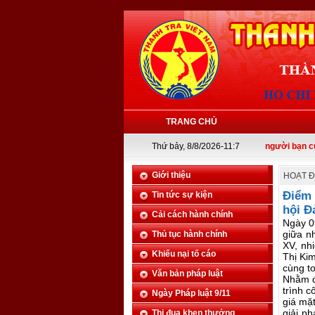
TRANG CHỦ
Thanh tra là tai mắt của trên, là người bạn của dưới
Thứ bảy, 8/8/2026-11:7
Giới thiệu
HOẠT Đ
Điểm 
Tin tức sự kiện
hội Đ
Cải cách hành chính
Ngày 0
giữa n
Thủ tục hành chính
XV, nh
Khiếu nại tố cáo
Thị Ki
cùng t
Văn bản pháp luật
Nhằm đ
trình 
Ngày Pháp luật 9/11
giá mặ
giải p
Thi đua khen thưởng