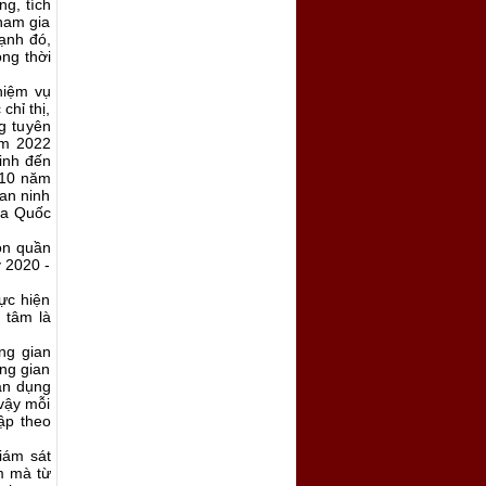
g, tích
ham gia
ạnh đó,
ong thời
hiệm vụ
chỉ thị,
g tuyên
ăm 2022
inh đến
 10 năm
 an ninh
ủa Quốc
uồn quần
 2020 -
hực hiện
 tâm là
ng gian
ng gian
ận dụng
vậy mỗi
ập theo
giám sát
ểm mà từ