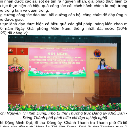
ìn nhận được các sai sót để tìm ra nguyên nhân, giải pháp thực hiện tố
p tục thực hiện có hiệu quả công tác cải cách hành chính là một tro
ụ trọng tâm và quan trọng.
ng cường công tác đào tạo, bồi dưỡng cán bộ, công chức để đáp ứng n
vụ được giao.
ếp tục lãnh đạo thực hiện có hiệu quả các giải pháp, sáng kiến chào 
0 năm Ngày Giải phóng Miền Nam, thống nhất đất nước (30/4
025) đã đăng ký.
 chí
Nguyễn Thị Kim Dung
,
Phó Bí thư
Thường trực
Đảng ủy Khối Dân 
- Đảng Thành phố phát biểu chỉ đạo tại hội nghị)
hí Đặng Minh Đạt, Bí thư Đảng ủy, Chánh Thanh tra Thành phố đã
ti