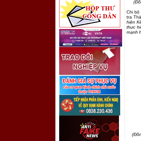
(Đồ
Chi bộ 
tra Th
hiện K
thực h
mạnh h
(Đồn