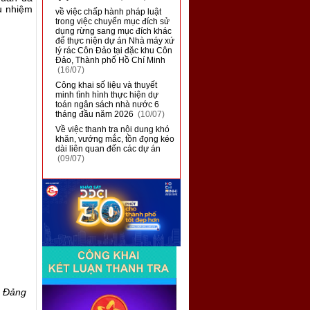
u
nhiệm
■
về việc chấp hành pháp luật
trong việc chuyển mục đích sử
dụng rừng sang mục đích khác
để thực niện dự án Nhà máy xứ
lý rác Côn Đảo tại đặc khu Côn
Đảo, Thành phố Hồ Chí Minh
(16/07)
■
Công khai số liệu và thuyết
minh tình hình thực hiện dự
toán ngân sách nhà nước 6
tháng đầu năm 2026
(10/07)
■
Về việc thanh tra nội dung khó
khăn, vướng mắc, tồn đọng kéo
dài liên quan đến các dự án
(09/07)
a Đảng