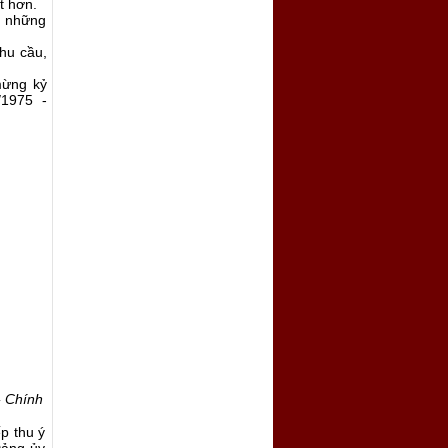
t hơn.
ng những
hu cầu,
mừng kỷ
/1975 -
- Chính
ếp thu ý