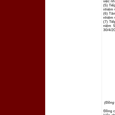
việc nh
(5) Tiế
nhiệm v
(6) Tă
nhiệm 
(7) Ti
niệm 5
30/4/2
(Đồng
Đồng
c