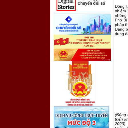
Đồng t
nhiệm 
những 
Phó Bí
pháp t
Đảng b
dung đã
(Đ
ồng 
triển 
2023
)