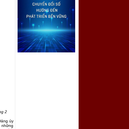
ng 2
Đảng ủy
n những