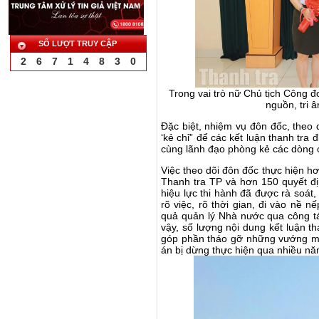
SỐ LƯỢT TRUY CẬP
2
6
7
1
4
8
3
0
Trong vai trò nữ Chủ tịch Công đ
nguồn, tri â
Đặc biệt, nhiệm vụ đôn đốc, theo 
‘kẻ chỉ” để các kết luận thanh tra
cùng lãnh đạo phòng kẻ các dòng c
Việc theo dõi đôn đốc thực hiện hơ
Thanh tra TP và hơn 150 quyết đị
hiệu lực thi hành đã được rà soát,
rõ việc, rõ thời gian, đi vào nề n
quả quản lý Nhà nước qua công tác
vậy, số lượng nội dung kết luận t
góp phần tháo gỡ những vướng mắc
án bị dừng thực hiện qua nhiều nă