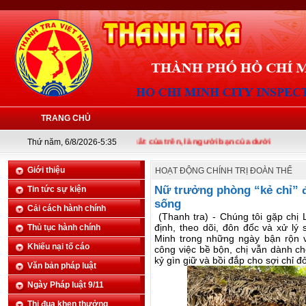
TRANG CHỦ
Thanh tra là tai mắt của trên, là người bạn của dưới
Thứ năm, 6/8/2026-5:35
Giới thiệu
HOẠT ĐỘNG CHÍNH TRỊ ĐOÀN THỂ
Nữ trưởng phòng “kẻ chỉ” để
Tin tức sự kiện
sống
Cải cách hành chính
(Thanh tra) - Chúng tôi gặp chị
định, theo dõi, đôn đốc và xử lý
Thủ tục hành chính
Minh trong những ngày bận rộn v
Khiếu nại tố cáo
công việc bề bộn, chị vẫn dành c
kỷ gìn giữ và bồi đắp cho sợi chỉ đ
Văn bản pháp luật
Ngày Pháp luật 9/11
Thi đua khen thưởng