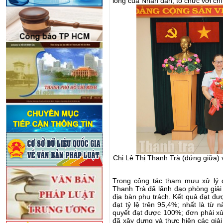
lòng của Nhân dân, tổ chức với ch
Chị Lê Thị Thanh Trà (đứng giữa) v
Trong công tác tham mưu xử lý đơ
Thanh Trà đã lãnh đạo phòng giải q
địa bàn phụ trách. Kết quả đạt đư
đạt tỷ lệ trên 95,4%; nhất là từ
quyết đạt được 100%; đơn phải xử 
đã xây dựng và thực hiện các giả