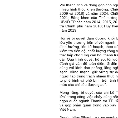
Với thành tích và đóng góp cho ng
nhiều hình thức khen thưởng: Chiế
2009 và 2018) và năm 2024; Chiến
2021; Bằng khen của Thủ tướng
UBND TP các năm 2014, 2015, 201
tra Chính phủ năm 2018; Huy hi
năm 2019.
Hỏi về bí quyết đảm đương khối l
lửa yêu thương bền bỉ với ngành, 
định hướng, lên kế hoạch, theo do
kiểm tra tiến độ, chất lượng công 
trực tiếp cho từng cán bộ, thanh tr
dài. Quá trình duyệt hồ sơ, tôi 
đánh giá vấn đề toàn diện, đi đến 
cùng với lãnh đạo phòng, lắng ng
sạch, vững mạnh, giữ vững sự đo
người tập trung trách nhiệm thực h
tự phê bình và phê bình trên tin
mức các chỉ tiêu được giao”.
Mong rằng, bí quyết của chị Lê T
lửa” trong công việc cháy cùng n
ngọn đuốc ngành Thanh tra TP Hồ
và góp phần quan trọng vào xây
Việt Nam.
Nguồn:https://thanhtra.com.vn/nh