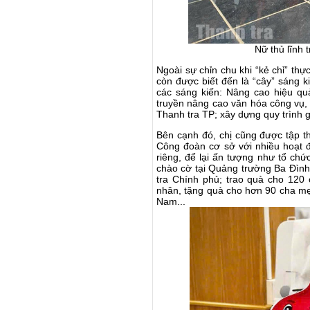
Nữ thủ lĩnh 
Ngoài sự chỉn chu khi “kẻ chỉ” thự
còn được biết đến là “cây” sáng k
các sáng kiến: Nâng cao hiệu quả
truyền nâng cao văn hóa công vụ, c
Thanh tra TP; xây dựng quy trình g
Bên cạnh đó, chị cũng được tập th
Công đoàn cơ sở với nhiều hoạt đ
riêng, để lại ấn tượng như tổ ch
chào cờ tại Quảng trường Ba Đình
tra Chính phủ; trao quà cho 120
nhân, tặng quà cho hơn 90 cha mẹ
Nam...