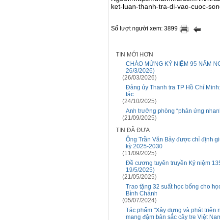
ket-luan-thanh-tra-di-vao-cuoc-so
Số lượt người xem: 3899
TIN MỚI HƠN
CHÀO MỪNG KỶ NIỆM 95 NĂM NGÀ
26/3/2026)
(26/03/2026)
Đảng ủy Thanh tra TP Hồ Chí Minh:
tác
(24/10/2025)
Anh trưởng phòng “phản ứng nhanh”
(21/09/2025)
TIN ĐÃ ĐƯA
Ông Trần Văn Bảy được chỉ định gi
kỳ 2025-2030
(11/09/2025)
Đề cương tuyên truyền Kỷ niệm 135
19/5/2025)
(21/05/2025)
Trao tặng 32 suất học bổng cho họ
Bình Chánh
(05/07/2024)
Tác phẩm "Xây dựng và phát triển n
mang đậm bản sắc cây tre Việt Na