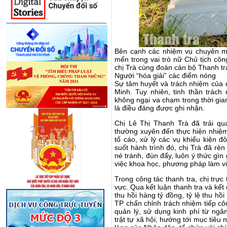
Bên cạnh các nhiệm vụ chuyên mô
mến trong vai trò nữ Chủ tịch cô
chị Trà cùng đoàn cán bộ Thanh t
Người “hóa giải” các điểm nóng
Sự tâm huyết và trách nhiệm của c
Minh. Tuy nhiên, tinh thần trách n
không ngại va chạm trong thời gi
là điều đáng được ghi nhận.
Chị Lê Thị Thanh Trà đã trải qua
thường xuyên đến thực hiện nhiệm 
tố cáo, xử lý các vụ khiếu kiện đ
suốt hành trình đó, chị Trà đã rèn
né tránh, đùn đẩy, luôn ý thức gì
việc khoa học, phương pháp làm vi
Trong công tác thanh tra, chị trực 
vực. Qua kết luận thanh tra và kết
thu hồi hàng tỷ đồng, tỷ lệ thu h
TP chấn chỉnh trách nhiệm tiếp cô
quản lý, sử dụng kinh phí từ ngâ
trật tự xã hội, hướng tới mục tiêu