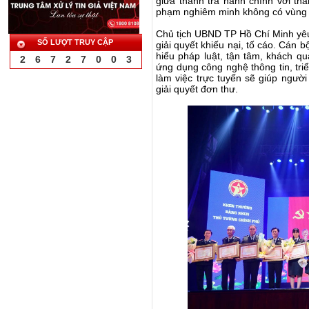
giữa thanh tra hành chính với tha
phạm nghiêm minh không có vùng
Chủ tịch UBND TP Hồ Chí Minh yêu
SỐ LƯỢT TRUY CẬP
giải quyết khiếu nại, tố cáo. Cán b
hiểu pháp luật, tận tâm, khách qu
2
6
7
2
7
0
0
3
ứng dụng công nghệ thông tin, triể
làm việc trực tuyến sẽ giúp người
giải quyết đơn thư.