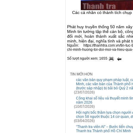
Các cá nhân có thành tích chụ
Phát huy truyền thống 50 năm xây
Minh tin tưởng tập thể cán bộ, côn
đổi mới, hoàn thành xuất sắc n
minh, hiện đại, nghĩa tình và phát 
Nguồn: https://thanhtra.com.vn/tin-tuc
chi-minh-huong-toi-doi-moi-va-hieu-qua
Số lượt người xem: 1655
TIN MỚI HƠN
các văn bản quy phạm pháp luật, ca
Minh, các văn bản của Thành phố 
(trước sáp nhập) bị bãi bỏ Quý 2 
(23/07/2026)
Công khai số liệu và thuyết minh t
năm 2026
(10/07/2026)
Hội nghị bốc thăm lựa chọn người 
chọn 58 người thuộc 14 cơ quan, đ
(03/04/2026)
“Thanh tra viên AI” – Bước tiến chu
Thanh tra Thành phố Hồ Chí Minh