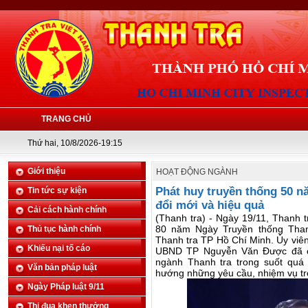
TRANG CHỦ
Thứ hai, 10/8/2026-19:15
Giới thiệu
HOẠT ĐỘNG NGÀNH
Phát huy truyền thống 50 n
Tin tức sự kiện
đổi mới và hiệu quả
Cải cách hành chính
(Thanh tra) - Ngày 19/11, Thanh 
80 năm Ngày Truyền thống Than
Thủ tục hành chính
Thanh tra TP Hồ Chí Minh. Ủy viê
Khiếu nại tố cáo
UBND TP Nguyễn Văn Được đã có
ngành Thanh tra trong suốt quá t
Văn bản pháp luật
hướng những yêu cầu, nhiệm vụ trọ
Ngày Pháp luật 9/11
Thi đua khen thưởng