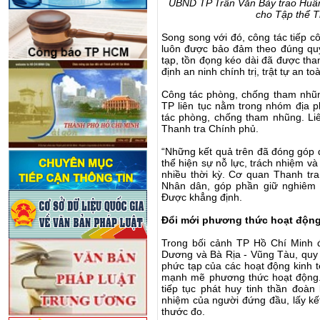
UBND TP Trần Văn Bảy trao Huân
cho Tập thể T
Song song với đó, công tác tiếp cô
luôn được bảo đảm theo đúng quy 
tạp, tồn đọng kéo dài đã được th
định an ninh chính trị, trật tự an to
Công tác phòng, chống tham nhũng
TP liên tục nằm trong nhóm địa 
tác phòng, chống tham nhũng. Li
Thanh tra Chính phủ.
“Những kết quả trên đã đóng góp 
thể hiện sự nỗ lực, trách nhiệm v
nhiều thời kỳ. Cơ quan Thanh tra
Nhân dân, góp phần giữ nghiêm 
Được khẳng định.
Đổi mới phương thức hoạt động,
Trong bối cảnh TP Hồ Chí Minh đ
Dương và Bà Rịa - Vũng Tàu, quy 
phức tạp của các hoạt động kinh tế
mạnh mẽ phương thức hoạt động
tiếp tục phát huy tinh thần đoàn
nhiệm của người đứng đầu, lấy kế
thước đo.