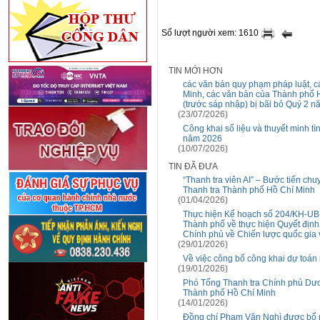
Số lượt người xem: 1610
TIN MỚI HƠN
các văn bản quy phạm pháp luật, ca
Minh, các văn bản của Thành phố 
(trước sáp nhập) bị bãi bỏ Quý 2 
(23/07/2026)
Công khai số liệu và thuyết minh t
năm 2026
(10/07/2026)
TIN ĐÃ ĐƯA
“Thanh tra viên AI” – Bước tiến chu
Thanh tra Thành phố Hồ Chí Minh
(01/04/2026)
Thực hiện Kế hoạch số 204/KH-UB
Thành phố về thực hiện Quyết địn
Chính phủ về Chiến lược quốc gia
(29/01/2026)
Về việc công bố công khai dự toá
(19/01/2026)
Phó Tổng Thanh tra Chính phủ Dươn
Thành phố Hồ Chí Minh
(14/01/2026)
Đồng chí Phạm Văn Nghì được bổ