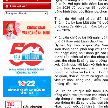
tổ chức Hội nghị bốc thăm lựa ch
Liên kết web
năm 2026 để lựa chọn 58 người t
bằng hình thức bốc thăm lựa chọn
Tham dự Hội nghị có đại diện L
Thành ủy, Ủy ban Mặt trận Tổ qu
phố cùng đại diện Lãnh đạo 14 cơ 
năm 2026.
Phát biểu chỉ đạo tại Hội nghị, 
phố đã thay mặt Lãnh đạo Thanh 
Ủy ban Mặt trận Tổ quốc Việt Na
luôn đồng hành, phối hợp với Than
thu nhập; cũng như đánh giá cao 
được xác minh tài sản thu nhập 
sản, thu nhập là công tác thường 
xét, đánh giá, kết luận về tính tr
trung thực trong việc giải trình 
người có nghĩa vụ kê khai. Đồng 
cơ quan, đơn vị, người có nghĩa vụ
việc kê khai, công khai, kiểm so
nhũng, tiêu cực.
Sau khi có kết quả bốc thăm, P
đồng chí được lựa chọn xác minh 
cấp thông tin liên quan đến nội du
của thông tin đã cung cấp; giải tr
khai, nguồn gốc của tài sản, thu n