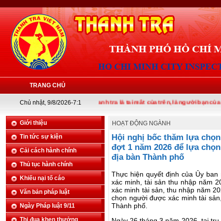
TRANG CHỦ
Chủ nhật, 9/8/2026-7:1
Thanh tra là tai mắt của trên, là người bạn của dưới
Giới thiệu
HOẠT ĐỘNG NGÀNH
Hội nghị bốc thăm lựa chọn
Tin tức sự kiện
đợt 1 năm 2026 để lựa chọn
Cải cách hành chính
địa bàn Thành phố
Thủ tục hành chính
Thực hiện quyết định của Ủy ban
Khiếu nại tố cáo
xác minh, tài sản thu nhập năm 
xác minh tài sản, thu nhập năm 20
Văn bản pháp luật
chọn người được xác minh tài sản,
Thành phố.
Ngày Pháp luật 9/11
Thi đua khen thưởng
Ngày 26 tháng 3 năm 2026, tại tr