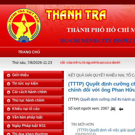
TRANG CHỦ
Thứ sáu, 7/8/2026-11:23
Thanh tra là tai mắt của trên, là người bạn của dưới
Giới thiệu
KẾT QUẢ GIẢI QUYẾT KHIẾU NẠI, TỐ 
(TTTP) Quyết định cưỡng ch
Tin tức sự kiện
chính đối với ông Phan Hữ
Cải cách hành chính
(TTTP)
Quyết định cưỡng chế thi hành q
Thủ tục hành chính
Số lượt người xem: 2067
Khiếu nại tố cáo
Văn bản pháp luật
TIN MỚI HƠN
Ngày Pháp luật 9/11
(TTTP) Quyết định về việc giải quy
Thi đua khen thưởng
(06/09/2016)