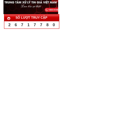
SỐ LƯỢT TRUY CẬP
2
6
7
1
7
7
8
0