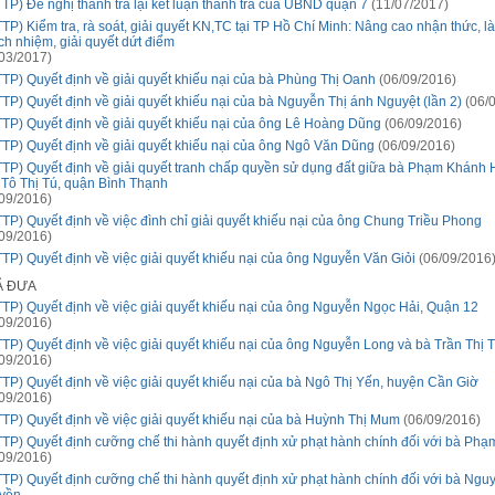
TTP) Đề nghị thanh tra lại kết luận thanh tra của UBND quận 7
(11/07/2017)
TP) Kiểm tra, rà soát, giải quyết KN,TC tại TP Hồ Chí Minh: Nâng cao nhận thức, l
ch nhiệm, giải quyết dứt điểm
03/2017)
TTP) Quyết định về giải quyết khiếu nại của bà Phùng Thị Oanh
(06/09/2016)
TTP) Quyết định về giải quyết khiếu nại của bà Nguyễn Thị ánh Nguyệt (lần 2)
(06/0
TTP) Quyết định về giải quyết khiếu nại của ông Lê Hoàng Dũng
(06/09/2016)
TTP) Quyết định về giải quyết khiếu nại của ông Ngô Văn Dũng
(06/09/2016)
TTP) Quyết định về giải quyết tranh chấp quyền sử dụng đất giữa bà Phạm Khánh 
 Tô Thị Tú, quận Bình Thạnh
09/2016)
TTP) Quyết định về việc đình chỉ giải quyết khiếu nại của ông Chung Triều Phong
09/2016)
TTP) Quyết định về việc giải quyết khiếu nại của ông Nguyễn Văn Giỏi
(06/09/2016
Ã ĐƯA
TTP) Quyết định về việc giải quyết khiếu nại của ông Nguyễn Ngọc Hải, Quận 12
09/2016)
TTP) Quyết định về việc giải quyết khiếu nại của ông Nguyễn Long và bà Trần Thị 
09/2016)
TTP) Quyết định về việc giải quyết khiếu nại của bà Ngô Thị Yến, huyện Cần Giờ
09/2016)
TTP) Quyết định về việc giải quyết khiếu nại của bà Huỳnh Thị Mum
(06/09/2016)
TTP) Quyết định cưỡng chế thi hành quyết định xử phạt hành chính đối với bà Phạ
09/2016)
TTP) Quyết định cưỡng chế thi hành quyết định xử phạt hành chính đối với bà Ngu