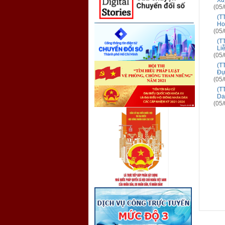
Xu
(05/
(T
Ho
(05/
(T
Li
(05/
(T
Đự
(05/
(T
Da
(05/