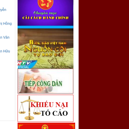
uyễn
Thị Hồng
an Văn
han Hữu