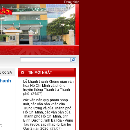
Đăng nhập
15:00 SA
TIN MỚI NHẤT
Thanh
■
Lễ khánh thành Không gian văn
hóa Hồ Chí Minh và phòng
truyền thống Thanh tra Thành
phố
(24/07)
■
các văn bản quy phạm pháp
luật, các văn bản khác của
Trung ương và của Thành phố
Hồ Chí Minh, các văn bản của
Thành phố Hồ Chí Minh, tỉnh
Bình Dương, tỉnh Bà Rịa - Vũng
Tàu (trước sáp nhập) bị bãi bỏ
7)
Quý 2 năm2026
(23/07)