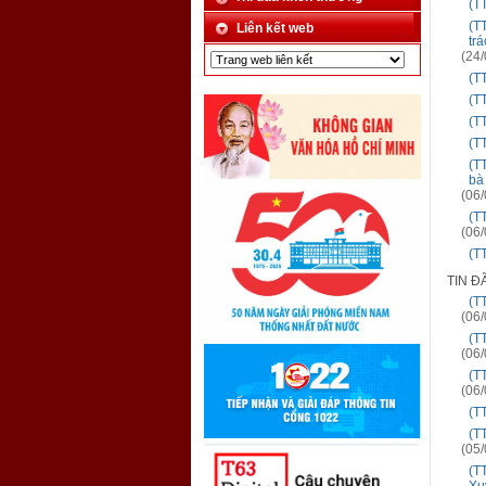
(T
(TT
Liên kết web
trá
(24/
(T
(T
(T
(T
(T
bà
(06/
(T
(06/
(T
TIN Đ
(T
(06/
(T
(06/
(T
(06/
(T
(T
(05/
(T