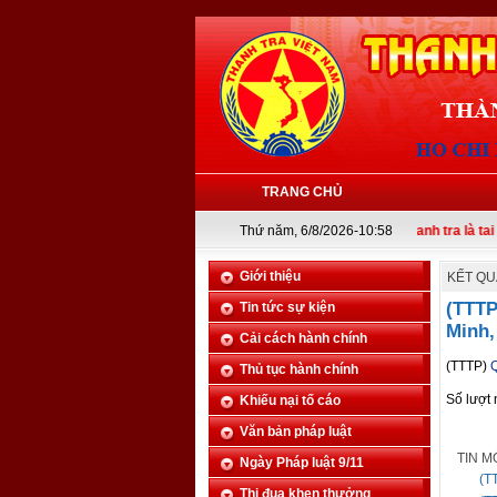
TRANG CHỦ
Thứ năm, 6/8/2026-10:58
Thanh tra là tai mắt của 
Giới thiệu
KẾT QU
(TTTP
Tin tức sự kiện
Minh,
Cải cách hành chính
(TTTP)
Q
Thủ tục hành chính
Số lượt
Khiếu nại tố cáo
Văn bản pháp luật
TIN M
Ngày Pháp luật 9/11
(T
Thi đua khen thưởng