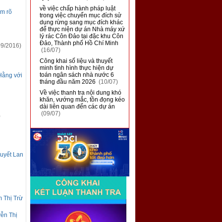
■
về việc chấp hành pháp luật
àm rõ
trong việc chuyển mục đích sử
dụng rừng sang mục đích khác
để thực niện dự án Nhà máy xứ
lý rác Côn Đảo tại đặc khu Côn
Đảo, Thành phố Hồ Chí Minh
9/2016)
(16/07)
■
Công khai số liệu và thuyết
minh tình hình thực hiện dự
toán ngân sách nhà nước 6
Hằng với
tháng đầu năm 2026
(10/07)
■
Về việc thanh tra nội dung khó
khăn, vướng mắc, tồn đọng kéo
dài liên quan đến các dự án
(09/07)
)
Tuyết Lan
m Thị Trừ
yễn Thị