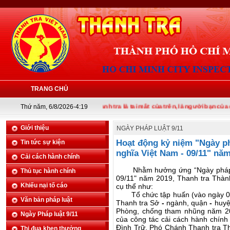
TRANG CHỦ
Thứ năm, 6/8/2026-4:19
Thanh tra là tai mắt của trên, là người bạn của dưới
Giới thiệu
NGÀY PHÁP LUẬT 9/11
Hoạt động kỷ niệm "Ngày p
Tin tức sự kiện
nghĩa Việt Nam - 09/11" nă
Cải cách hành chính
Nhằm hưởng ứng “Ngày pháp lu
Thủ tục hành chính
09/11"
năm 2019
, Thanh tra Thàn
Khiếu nại tố cáo
cụ thể như:
Tổ chức tập huấn (vào ngày 05 
Văn bản pháp luật
Thanh tra Sở
-
ngành, quận
-
huyệ
Phòng, chống tham nhũng năm 2
Ngày Pháp luật 9/11
của công tác cải cách hành chính
Đình Trữ, Phó Chánh Thanh tra
T
Thi đua khen thưởng