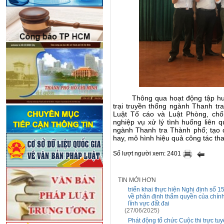
Thông qua hoạt động tập h
trại truyền thống
n
gành Thanh tr
Luật Tố cáo
và Luật Phòng, ch
nghiệp vụ
xử lý tình huống liên 
n
gành Thanh tra Thành phố;
tạo 
hay, mô hình hiệu quả công tác th
Số lượt người xem: 2401
TIN MỚI HƠN
triển khai thực hiện Nghị định số
về phân định thẩm quyền của chín
lĩnh vực đất đai
(27/06/2025)
Phát động tổ chức Cuộc thi trực tu