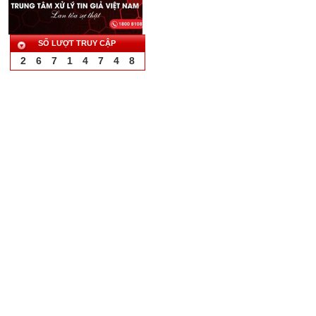
SỐ LƯỢT TRUY CẬP
2
6
7
1
4
7
4
8