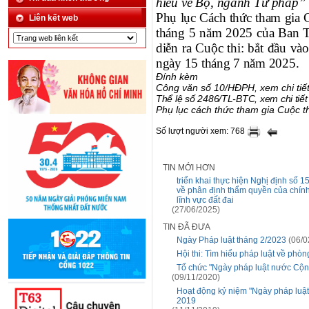
hiểu về Bộ, ngành Tư pháp”
Phụ lục Cách thức tham gia 
Liên kết web
tháng 5 năm 2025 của Ban T
diễn ra Cuộc thi: bắt đầu v
ngày 15 tháng 7 năm 2025.
Đính kèm
Công văn số 10/HĐPH, xem chi tiế
Thể lệ số 2486/TL-BTC, xem chi tiế
Phụ lục cách thức tham gia Cuộc th
Số lượt người xem: 768
TIN MỚI HƠN
triển khai thực hiện Nghị định số
về phân định thẩm quyền của chín
lĩnh vực đất đai
(27/06/2025)
TIN ĐÃ ĐƯA
Ngày Pháp luật tháng 2/2023
(06/0
Hội thi: Tìm hiểu pháp luật về ph
Tổ chức "Ngày pháp luật nước Cộng
(09/11/2020)
Hoạt động kỷ niệm "Ngày pháp luật
2019