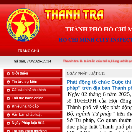
TRANG CHỦ
Thứ sáu, 7/8/2026-15:34
Thanh tra là tai mắt của trên, là người bạn của 
Giới thiệu
NGÀY PHÁP LUẬT 9/11
Phát động tổ chức Cuộc thi
Tin tức sự kiện
pháp” trên địa bàn Thành p
Cải cách hành chính
Ngày 02 tháng 6 năm 2025,
Thủ tục hành chính
số 10/HĐPH của Hội đồng p
Thành phố về việc phát động
Khiếu nại tố cáo
Bộ, ngành Tư pháp”
trên đ
Văn bản pháp luật
Sở Tư pháp, Cơ quan thường
Ngày Pháp luật 9/11
dục pháp luật Thành phố phá
Thi đua khen thưởng