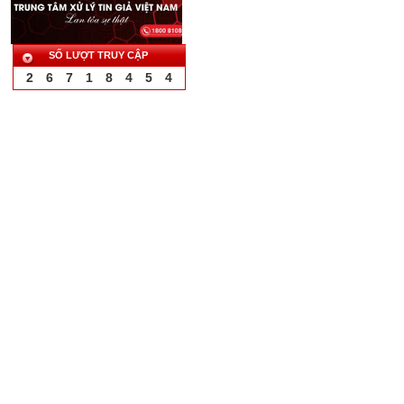
SỐ LƯỢT TRUY CẬP
2
6
7
1
8
4
5
4