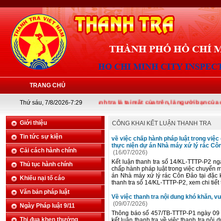
TRANG CHỦ
Thứ sáu, 7/8/2026-7:29
Thanh tra là tai mắt của trên, là người bạn của dưới
Giới thiệu
CÔNG KHAI KẾT LUẬN THANH TRA
Tin tức sự kiện
về việc chấp hành pháp luật trong việ
thực niện dự án Nhà máy xứ lý rác Côn
Cải cách hành chính
(16/07/2026)
Kết luận thanh tra số 14/KL-TTTP-P2 n
Thủ tục hành chính
chấp hành pháp luật trong việc chuyển 
án Nhà máy xứ lý rác Côn Đảo tại đặc
Khiếu nại tố cáo
thanh tra số 14/KL-TTTP-P2, xem chi tiết t
Văn bản pháp luật
Về việc thanh tra nội dung khó khăn, v
(09/07/2026)
Ngày Pháp luật 9/11
Thông báo số 457/TB-TTTP-P1 ngày 09 
Thi đua khen thưởng
kết luận thanh tra về việc thanh tra nộ