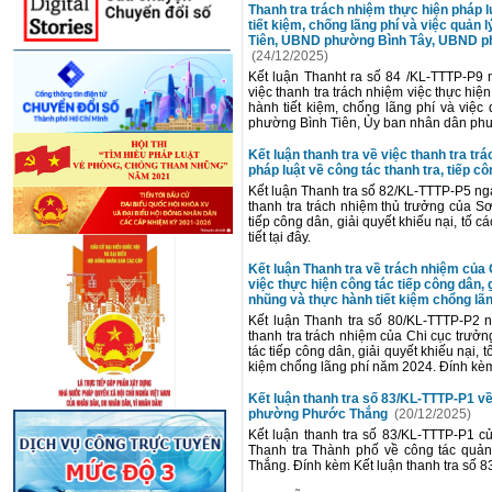
Thanh tra trách nhiệm thực hiện pháp 
tiết kiệm, chống lãng phí và việc quản
Tiên, UBND phường Bình Tây, UBND 
(24/12/2025)
Kết luận Thanht ra số 84 /KL-TTTP-P9
việc thanh tra trách nhiệm việc thực hi
hành tiết kiệm, chống lãng phí và việc
phường Bình Tiên, Ủy ban nhân dân phườ
Kết luận thanh tra về việc thanh tra tr
pháp luật về công tác thanh tra, tiếp cô
Kết luận Thanh tra số 82/KL-TTTP-P5 ng
thanh tra trách nhiệm thủ trưởng của Sơ 
tiếp công dân, giải quyết khiếu nại, tố 
tiết tại đây.
Kết luận Thanh tra về trách nhiệm của
việc thực hiện công tác tiếp công dân, 
nhũng và thực hành tiết kiệm chổng lã
Kết luận Thanh tra số 80/KL-TTTP-P2 
thanh tra trách nhiệm của Chi cục trưở
tác tiếp công dân, giải quyết khiếu nại,
kiệm chổng lãng phí năm 2024. Đính kèm 
Kết luận thanh tra số 83/KL-TTTP-P1 về 
phường Phước Thắng
(20/12/2025)
Kết luận thanh tra số 83/KL-TTTP-P1 
Thanh tra Thành phố về công tác quản 
Thắng. Đính kèm Kết luận thanh tra số 83