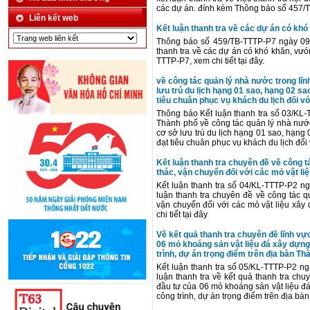
các dự án. đính kèm Thông báo số 457/TB
Liên kết web
Kết luận thanh tra về các dự án có kh
Thông báo số 459/TB-TTTP-P7 ngày 09 
thanh tra về các dự án có khó khăn, vư
TTTP-P7, xem chi tiết tại đây.
về công tác quản lý nhà nước trong lĩ
lưu trú du lịch hạng 01 sao, hạng 02 s
tiêu chuân phục vụ khách du lịch đối vó
Thông báo Kết luận thanh tra số 03/K
Thành phố về công tác quản lý nhà nước
cơ sở lưu trú du lịch hạng 01 sao, hạn
đạt tiêu chuân phục vụ khách du lịch đối v
Kết luận thanh tra chuyên đề về công t
thác, vận chuyển đối với các mỏ vật l
Kết luận thanh tra số 04/KL-TTTP-P2 n
luận thanh tra chuyên đề về công tác q
vận chuyển đối với các mỏ vật liệu xây
chi tiết tại đây
Về kết quả thanh tra chuyên đề lĩnh vự
06 mỏ khoáng sản vật liệu đá xây dựng
trình, dự án trọng điểm trên địa bàn T
Kết luận thanh tra số 05/KL-TTTP-P2 n
luận thanh tra về kết quả thanh tra ch
đầu tư của 06 mỏ khoáng sản vật liệu đ
công trình, dự án trọng điểm trên địa bà