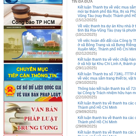
TIN ĐÃ ĐƯA
Kết luận Thanh tra về việc mua sắm
mói tại thành phố Bà Rịa, thị xà P
Vũng Tàu (nay thuộc Thành phố Hồ
(15/12/2025)
Về việc thanh tra dự án Khu nhà ở
tỉnh Bà Rịa-Vũng Tàu (nay là phư
(10/12/2025)
Về việc hoán đổi đất của Công ty
ở xã Bông Trang và xã Bưng Riềng,
Xuyên Mộc, Thành phố Hồ Chí Min
(02/12/2025)
Kết luận thanh tra về việc chấp hàn
ở xã hội tại Khu Chí Linh A, thành
(29/11/2025)
Kết luận Thanh tra số 73/KL-TTTP
về việc mua sắm trang thiết bị, vật t
(29/10/2025)
Thông báo kết luận thanh tra số 72
tại Công ty Trách nhiệm hữu hạn m
(22/10/2025)
Kết luận thanh tra về thanh tra các
Thành phố Hồ Chí Minh
(29/09/2025)
Kết luận thanh tra về thanh tra các
Thành phố Hồ Chí Minh
(29/09/2025)
Kết luận thanh tra về thanh tra các