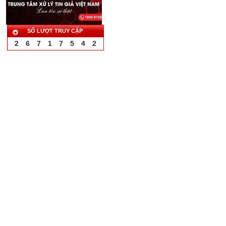
SỐ LƯỢT TRUY CẬP
2
6
7
1
7
5
4
2